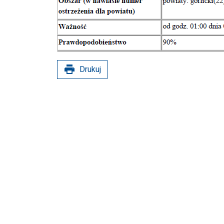
print
Drukuj