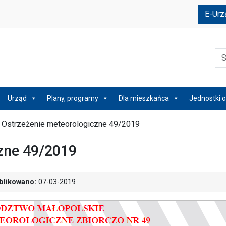
e
E-Urz
Szu
Urząd
Plany, programy
Dla mieszkańca
Jednostki o
/
Ostrzeżenie meteorologiczne 49/2019
zne 49/2019
blikowano:
07-03-2019