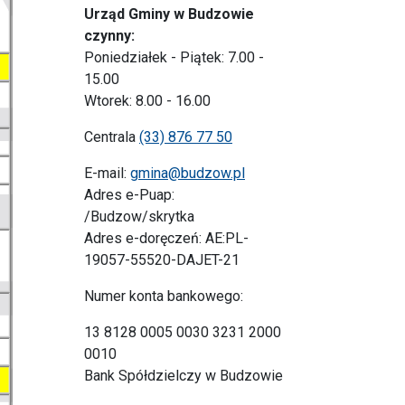
Urząd Gminy w Budzowie
czynny:
Poniedziałek - Piątek: 7.00 -
15.00
Wtorek: 8.00 - 16.00
Centrala
(33) 876 77 50
E-mail:
gmina@budzow.pl
Adres e-Puap:
/Budzow/skrytka
Adres e-doręczeń: AE:PL-
19057-55520-DAJET-21
Numer konta bankowego:
13 8128 0005 0030 3231 2000
0010
Bank Spółdzielczy w Budzowie