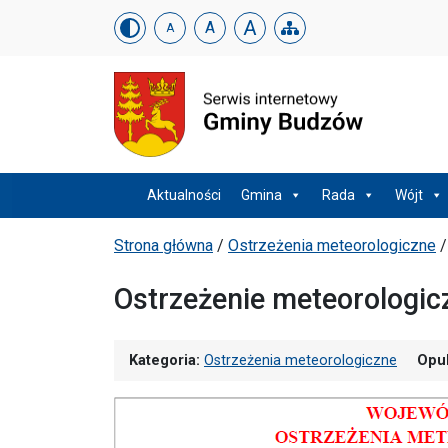
Urząd Gminy w Budzowi
Skip menu
A
A
A
Menu główne
Aktualności
Gmina
Rada
Wójt
Ścieżka powrotu
Strona główna
/
Ostrzeżenia meteorologiczne
Ostrzeżenie meteorologic
Kategoria:
Ostrzeżenia meteorologiczne
Opu