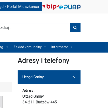
ąd - Portal Mieszkańca
kaj
Szukaj
rg.
Zakład komunalny
Informator
Adresy i telefony
Urząd Gminy
Adres:
Urząd Gminy
34-211 Budzów 445