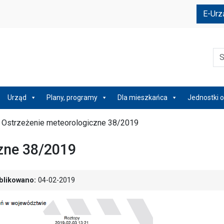
e
E-Urz
Szu
Urząd
Plany, programy
Dla mieszkańca
Jednostki o
/
Ostrzeżenie meteorologiczne 38/2019
zne 38/2019
blikowano:
04-02-2019