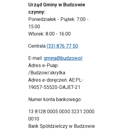
Urząd Gminy w Budzowie
czynny:
Poniedziałek - Piątek: 7.00 -
15.00
Wtorek: 8.00 - 16.00
Centrala
(33) 876 77 50
E-mail:
gmina@budzow.pl
Adres e-Puap:
/Budzow/skrytka
Adres e-doręczeń: AE:PL-
19057-55520-DAJET-21
Numer konta bankowego:
13 8128 0005 0030 3231 2000
0010
Bank Spółdzielczy w Budzowie