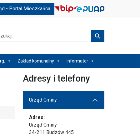
ąd - Portal Mieszkańca
kaj
Szukaj
rg.
Zakład komunalny
Informator
Adresy i telefony
Urząd Gminy
Adres:
Urząd Gminy
34-211 Budzów 445