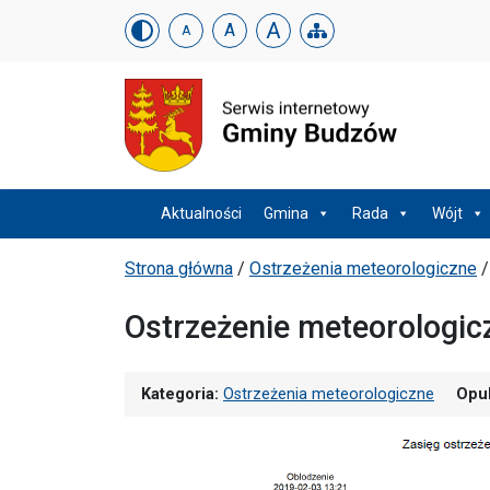
Urząd Gminy w Budzowi
Skip menu
A
A
A
Menu główne
Aktualności
Gmina
Rada
Wójt
Ścieżka powrotu
Strona główna
/
Ostrzeżenia meteorologiczne
Ostrzeżenie meteorologic
Kategoria:
Ostrzeżenia meteorologiczne
Opu