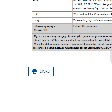
print
Drukuj