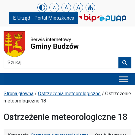
Urząd Gminy w Budzowie
Skip menu
A
A
A
E-Urząd - Portal Mieszkańca
Szukaj
Szuka
Menu główne
Ścieżka powrotu
Strona główna
/
Ostrzeżenia meteorologiczne
/
Ostrzeżenie
meteorologiczne 18
Ostrzeżenie meteorologiczne 18