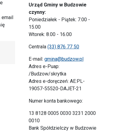
ne
Urząd Gminy w Budzowie
czynny:
 email
Poniedziałek - Piątek: 7.00 -
się
15.00
Wtorek: 8.00 - 16.00
Centrala
(33) 876 77 50
E-mail:
gmina@budzow.pl
Adres e-Puap:
/Budzow/skrytka
Adres e-doręczeń: AE:PL-
19057-55520-DAJET-21
Numer konta bankowego:
13 8128 0005 0030 3231 2000
0010
Bank Spółdzielczy w Budzowie