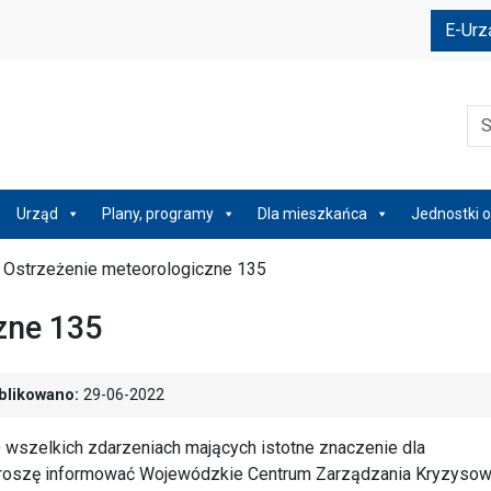
e
E-Urz
Szu
Urząd
Plany, programy
Dla mieszkańca
Jednostki o
/
Ostrzeżenie meteorologiczne 135
zne 135
blikowano:
29-06-2022
 wszelkich zdarzeniach mających istotne znaczenie dla
h proszę informować Wojewódzkie Centrum Zarządzania Kryzyso