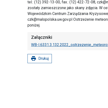
tel.: (12) 392-13-00, fax.: (12) 422-72-08, cz
zostały zamieszczone jako skany zdjęcia. W cel
Wojewódzkim Centrum Zarządzania Kryzysowego.
czk@malopolska.uw.gov.pl Ostrzeżenie meteorol
poniżej.
Załączniki
WB-I.6331.3.132.2022_ostrzezenie_meteorol
print
Drukuj