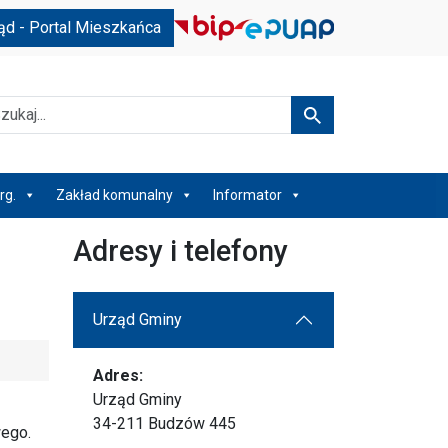
ąd - Portal Mieszkańca
kaj
Szukaj
rg.
Zakład komunalny
Informator
Adresy i telefony
Urząd Gminy
Adres:
Urząd Gminy
34-211 Budzów 445
wego.