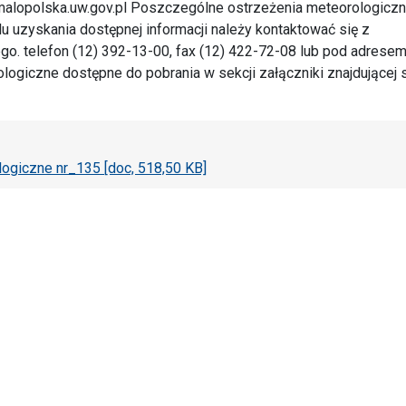
k@malopolska.uw.gov.pl Poszczególne ostrzeżenia meteorologicz
u uzyskania dostępnej informacji należy kontaktować się z
 telefon (12) 392-13-00, fax (12) 422-72-08 lub pod adresem
ogiczne dostępne do pobrania w sekcji załączniki znajdującej 
ogiczne nr_135 [doc, 518,50 KB]