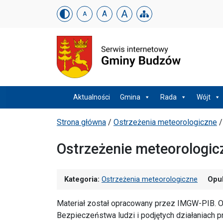
Urząd Gminy w Budzowi
Skip menu
A
A
A
Menu główne
Aktualności
Gmina
Rada
Wójt
Ścieżka powrotu
Strona główna
/
Ostrzeżenia meteorologiczne
Ostrzeżenie meteorologic
Kategoria:
Ostrzeżenia meteorologiczne
Opu
Materiał został opracowany przez IMGW-PIB. O
Bezpieczeństwa ludzi i podjętych działaniac