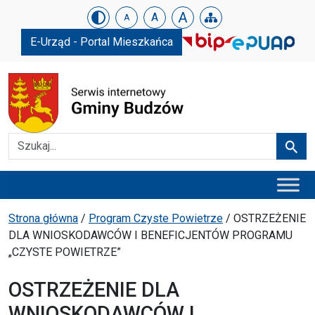
Urząd Gminy w Budzowie
Skip menu
A
A
A
E-Urząd - Portal Mieszkańca
Szukaj
Szuka
Menu główne
Ścieżka powrotu
Strona główna
/
Program Czyste Powietrze
/
OSTRZEŻENIE
DLA WNIOSKODAWCÓW I BENEFICJENTÓW PROGRAMU
„CZYSTE POWIETRZE”
OSTRZEŻENIE DLA
WNIOSKODAWCÓW I