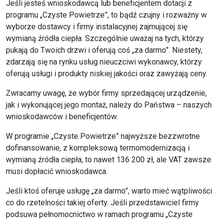
Jeśli jesteś wnioskodawcą lub beneficjentem dotacji z
programu „Czyste Powietrze”, to bądź czujny i rozważny w
wyborze dostawcy i firmy instalacyjnej zajmującej się
wymianą źródła ciepła. Szczególnie uważaj na tych, którzy
pukają do Twoich drzwi i oferują coś „za darmo”. Niestety,
zdarzają się na rynku usług nieuczciwi wykonawcy, którzy
oferują usługi i produkty niskiej jakości oraz zawyżają ceny.
Zwracamy uwagę, że wybór firmy sprzedającej urządzenie,
jak i wykonującej jego montaż, należy do Państwa – naszych
wnioskodawców i beneficjentów.
W programie „Czyste Powietrze” najwyższe bezzwrotne
dofinansowanie, z kompleksową termomodernizacją i
wymianą źródła ciepła, to nawet 136 200 zł, ale VAT zawsze
musi dopłacić wnioskodawca.
Jeśli ktoś oferuje usługę „za darmo”, warto mieć wątpliwości
co do rzetelności takiej oferty. Jeśli przedstawiciel firmy
podsuwa pełnomocnictwo w ramach programu „Czyste