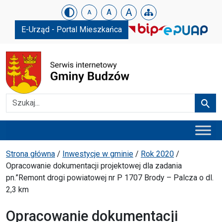
Urząd Gminy w Budzowie
Skip menu
A
A
A
E-Urząd - Portal Mieszkańca
Szukaj
Szuka
Menu główne
Ścieżka powrotu
Strona główna
/
Inwestycje w gminie
/
Rok 2020
/
Opracowanie dokumentacji projektowej dla zadania
pn.”Remont drogi powiatowej nr P 1707 Brody – Palcza o dl.
2,3 km
Opracowanie dokumentacji