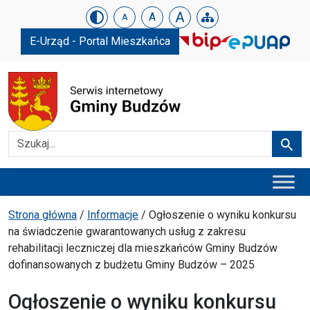
Urząd Gminy w Budzowie
Skip menu
A
A
A
E-Urząd - Portal Mieszkańca
Szukaj
Szuka
Menu główne
Ścieżka powrotu
Strona główna
/
Informacje
/
Ogłoszenie o wyniku konkursu
na świadczenie gwarantowanych usług z zakresu
rehabilitacji leczniczej dla mieszkańców Gminy Budzów
dofinansowanych z budżetu Gminy Budzów – 2025
Ogłoszenie o wyniku konkursu