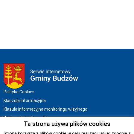
Menu w stopce
Polityka Cookies
Klauzula informacyjna
Klazula informacyjna monitoringu wizyjnego
Deklaracja dostępności
Ta strona używa plików cookies
Strona korzysta z plików cookie w celu realizacji usług zgodnie z