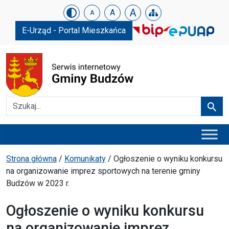
Urząd Gminy w Budzowie
Skip menu
A
A
A
E-Urząd - Portal Mieszkańca
Szukaj
Szuka
Menu główne
Ścieżka powrotu
Strona główna
/
Komunikaty
/
Ogłoszenie o wyniku konkursu
na organizowanie imprez sportowych na terenie gminy
Budzów w 2023 r.
Ogłoszenie o wyniku konkursu
na organizowanie imprez