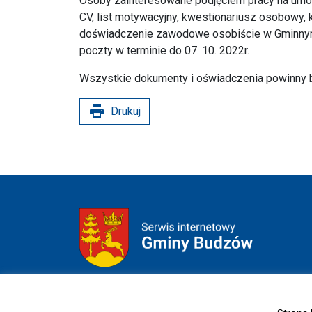
Osoby zainteresowane podjęciem pracy na umo
CV, list motywacyjny, kwestionariusz osobowy
doświadczenie zawodowe osobiście w Gminny
poczty w terminie do 07. 10. 2022r.
Wszystkie dokumenty i oświadczenia powinny 
print
Drukuj