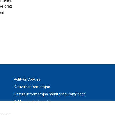
umenty:
we oraz
wem
Menu w stopce
Polityka Cookies
Klauzula informacyjna
Klazula informacyjna monitoringu wizyjnego
Deklaracja dostępności