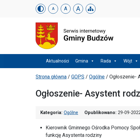
Urząd Gminy w Budzowi
Skip menu
A
A
A
Menu główne
Aktualności
Gmina
Rada
Wójt
Ścieżka powrotu
Strona główna
/
GOPS
/
Ogólne
/
Ogłoszenie- 
Ogłoszenie- Asystent rod
Kategoria:
Ogólne
Opublikowano:
29-09-202
Kierownik Gminnego Ośrodka Pomocy Społe
funkcję Asystenta rodziny