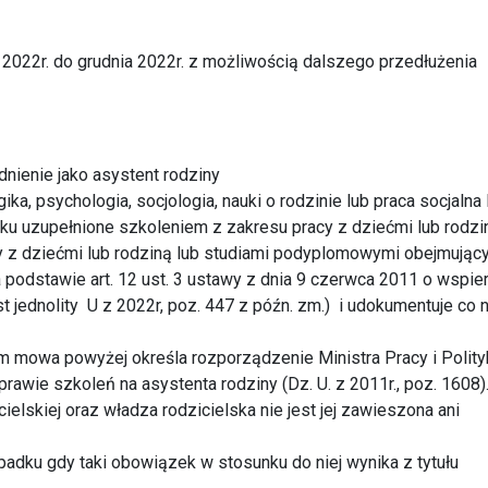
2022r. do grudnia 2022r. z możliwością dalszego przedłużenia
dnienie jako asystent rodziny
, psychologia, socjologia, nauki o rodzinie lub praca socjalna 
u uzupełnione szkoleniem z zakresu pracy z dziećmi lub rodzin
cy z dziećmi lub rodziną lub studiami podyplomowymi obejmując
podstawie art. 12 ust. 3 ustawy z dnia 9 czerwca 2011 o wspier
t jednolity U z 2022r, poz. 447 z późn. zm.) i udokumentuje co n
m mowa powyżej określa rozporządzenie Ministra Pracy i Polity
prawie szkoleń na asystenta rodziny (Dz. U. z 2011r., poz. 1608)
cielskiej oraz władza rodzicielska nie jest jej zawieszona ani
adku gdy taki obowiązek w stosunku do niej wynika z tytułu