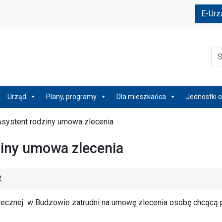
e
E-Urz
Szu
Urząd
Plany, programy
Dla mieszkańca
Jednostki o
Asystent rodziny umowa zlecenia
ziny umowa zlecenia
2
cznej w Budzowie zatrudni na umowę zlecenia osobę chcącą p