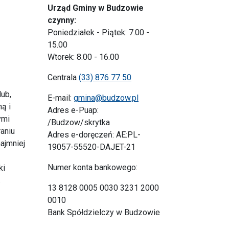
Urząd Gminy w Budzowie
czynny:
Poniedziałek - Piątek: 7.00 -
15.00
Wtorek: 8.00 - 16.00
Centrala
(33) 876 77 50
lub,
E-mail:
gmina@budzow.pl
ą i
Adres e-Puap:
ymi
/Budzow/skrytka
aniu
Adres e-doręczeń: AE:PL-
ajmniej
19057-55520-DAJET-21
Numer konta bankowego:
ki
.
13 8128 0005 0030 3231 2000
0010
Bank Spółdzielczy w Budzowie