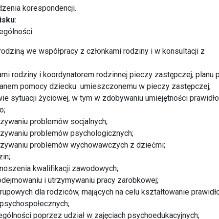
zenia korespondencji.
isku
:
ególności:
 rodziną we współpracy z członkami rodziny i w konsultacji z
i rodziny i koordynatorem rodzinnej pieczy zastępczej, planu 
 planem pomocy dziecku umieszczonemu w pieczy zastępczej;
e sytuacji życiowej, w tym w zdobywaniu umiejętności prawid
o;
zywaniu problemów socjalnych;
ązywaniu problemów psychologicznych;
ązywaniu problemów wychowawczych z dziećmi;
in;
oszenia kwalifikacji zawodowych;
odejmowaniu i utrzymywaniu pracy zarobkowej;
rupowych dla rodziców, mających na celu kształtowanie prawid
i psychospołecznych;
ególności poprzez udział w zajęciach psychoedukacyjnych;