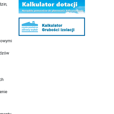
zin;
ądowymi
udzów
ch
enie