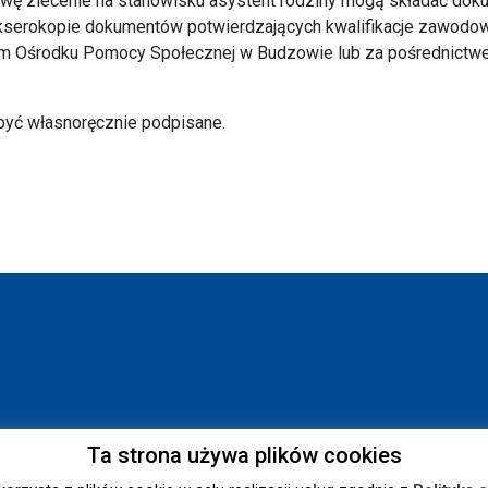
wę zlecenie na stanowisku asystent rodziny mogą składać dok
, kserokopie dokumentów potwierdzających kwalifikacje zawodo
m Ośrodku Pomocy Społecznej w Budzowie lub za pośrednict
być własnoręcznie podpisane.
Ta strona używa plików cookies