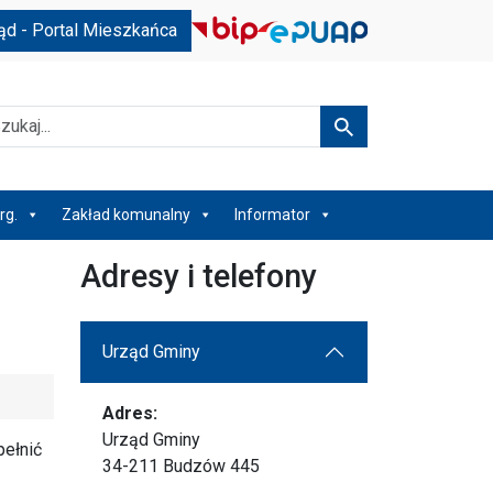
ąd - Portal Mieszkańca
kaj
Szukaj
rg.
Zakład komunalny
Informator
Adresy i telefony
Urząd Gminy
Adres:
Urząd Gminy
ełnić
34-211 Budzów 445