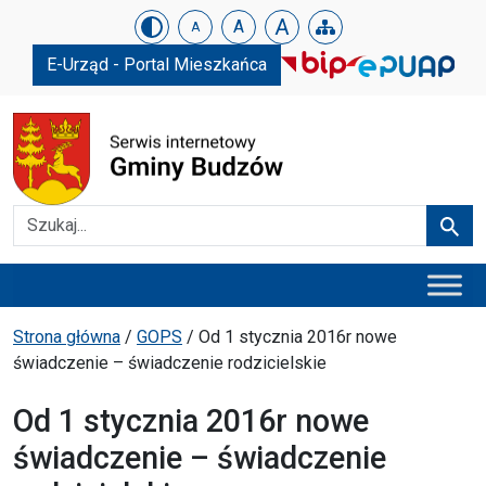
Urząd Gminy w Budzowie
Skip menu
A
A
A
E-Urząd - Portal Mieszkańca
Szukaj
Szuka
Menu główne
Ścieżka powrotu
Strona główna
/
GOPS
/
Od 1 stycznia 2016r nowe
świadczenie – świadczenie rodzicielskie
Od 1 stycznia 2016r nowe
świadczenie – świadczenie