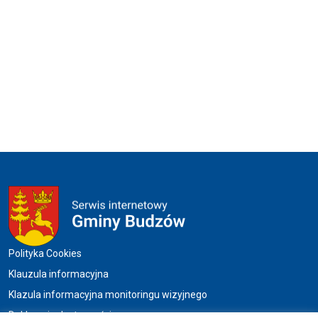
Menu w stopce
Polityka Cookies
Klauzula informacyjna
Klazula informacyjna monitoringu wizyjnego
Deklaracja dostępności