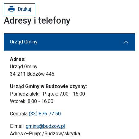
print
Drukuj
Adresy i telefony
Urząd Gminy
Adres:
Urząd Gminy
34-211 Budzów 445
Urząd Gminy w Budzowie czynny:
Poniedziałek - Piątek: 7.00 - 15.00
Wtorek: 8.00 - 16.00
Centrala
(33) 876 77 50
E-mail:
gmina@budzow.pl
Adres e-Puap: /Budzow/skrytka