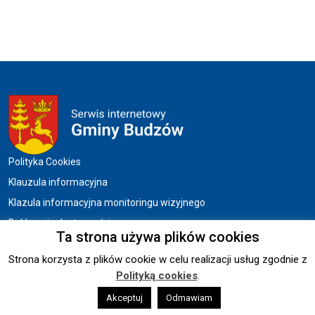
Menu w stopce
Polityka Cookies
Klauzula informacyjna
Klazula informacyjna monitoringu wizyjnego
Deklaracja dostępności
Ta strona używa plików cookies
Strona korzysta z plików cookie w celu realizacji usług zgodnie z
Copyright © 2026 UG BUDZÓW.
Polityką cookies
.
Wykonanie:
Akceptuj
sm32 STUDIO
Odmawiam