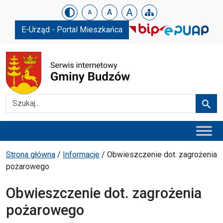
Urząd Gminy w Budzowie
Skip menu
A
A
A
E-Urząd - Portal Mieszkańca
Szukaj
Szuka
Menu główne
Ścieżka powrotu
Strona główna
/
Informacje
/
Obwieszczenie dot. zagrożenia
pożarowego
Obwieszczenie dot. zagrożenia
pożarowego