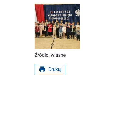
Źródło: własne
print
Drukuj