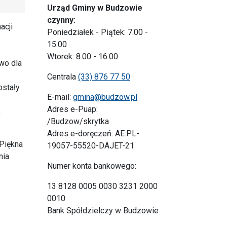
Urząd Gminy w Budzowie
czynny:
acji
Poniedziałek - Piątek: 7.00 -
15.00
Wtorek: 8.00 - 16.00
owo dla
Centrala
(33) 876 77 50
ostały
E-mail:
gmina@budzow.pl
Adres e-Puap:
,
/Budzow/skrytka
Adres e-doręczeń: AE:PL-
Piękna
19057-55520-DAJET-21
nia
Numer konta bankowego:
13 8128 0005 0030 3231 2000
0010
Bank Spółdzielczy w Budzowie