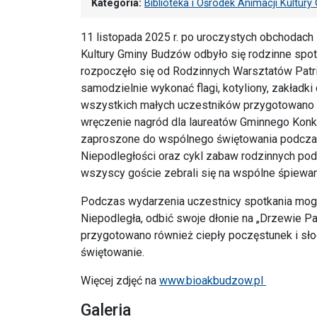
Kategoria:
Biblioteka i Ośrodek Animacji Kultu
11 listopada 2025 r. po uroczystych obchodach
Kultury Gminy Budzów odbyło się rodzinne spo
rozpoczęło się od Rodzinnych Warsztatów Patri
samodzielnie wykonać flagi, kotyliony, zakładki
wszystkich małych uczestników przygotowano pa
wręczenie nagród dla laureatów Gminnego Konku
zaproszone do wspólnego świętowania podczas 
Niepodległości oraz cykl zabaw rodzinnych pod
wszyscy goście zebrali się na wspólne śpiewani
Podczas wydarzenia uczestnicy spotkania mogl
Niepodległa, odbić swoje dłonie na „Drzewie Pa
przygotowano również ciepły poczęstunek i sło
świętowanie.
Więcej zdjęć na
www.bioakbudzow.pl
Galeria