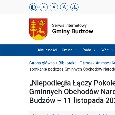
Urząd Gminy w Budzowi
Skip menu
A
A
A
Menu główne
Aktualności
Gmina
Rada
Wójt
Ścieżka powrotu
Strona główna
/
Biblioteka i Ośrodek Animacji 
spotkanie podczas Gminnych Obchodów Narodow
„Niepodległa Łączy Pokol
Gminnych Obchodów Narod
Budzów – 11 listopada 202