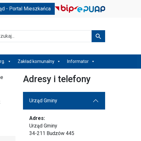
ąd - Portal Mieszkańca
kaj
Szukaj
rg.
Zakład komunalny
Informator
Adresy i telefony
ne
s
Urząd Gminy
Adres:
Urząd Gminy
34-211 Budzów 445