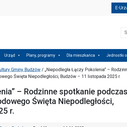
e
E-Urz
Szu
Urząd
Plany, programy
Dla mieszkańca
Jednostki o
Kultury Gminy Budzów
/
„Niepodległa Łączy Pokolenia” – Rodzin
ego Święta Niepodległości, Budzów – 11 listopada 2025 r.
enia” – Rodzinne spotkanie podcza
owego Święta Niepodległości,
5 r.