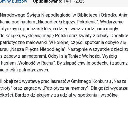
ry Gminy Budzów
Opublikowano:
14-11-2025
 Narodowego Święta Niepodległości w Bibliotece i Ośrodku Anim
tkanie pod hasłem „Niepodległa Łączy Pokolenia”. Wydarzenie
otycznych, podczas których dzieci wraz z rodzicami mogły
 do książki, wyklejaną mapę Polski oraz kwiaty z bibuły. Dodatk
triotyczne malowanki. W kolejnej części spotkania odbyło się
rsu „Nasza Piękna Niepodległa”. Następnie wszystkie dzieci z
zabaw z animatorami. Odbył się Taniec Wolności, Wyścig
 hasłem „Wolność w Ruchu”. By złapać chwile oddechu i zadumy
e pieśni patriotycznych.
i obejrzeć wystawę prac laureatów Gminnego Konkursu „Nasza 
trioty” oraz zagrać w „Patriotyczne memory”. Dla gości wydarze
dkości. Bardzo dziękujemy za udział w spotkaniu i wspólne