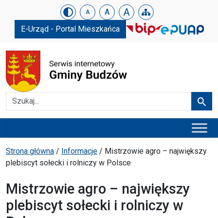
Urząd Gminy w Budzowie
Skip menu
A
A
A
E-Urząd - Portal Mieszkańca
Szukaj
Szuka
Menu główne
Ścieżka powrotu
Strona główna
/
Informacje
/
Mistrzowie agro – największy
plebiscyt sołecki i rolniczy w Polsce
Mistrzowie agro – największy
plebiscyt sołecki i rolniczy w