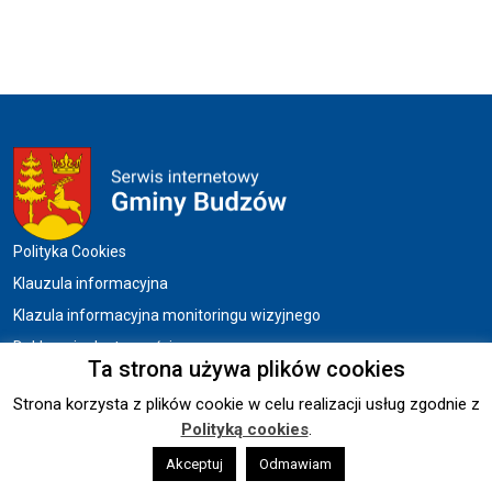
Menu w stopce
Polityka Cookies
Klauzula informacyjna
Klazula informacyjna monitoringu wizyjnego
Deklaracja dostępności
Ta strona używa plików cookies
Strona korzysta z plików cookie w celu realizacji usług zgodnie z
Copyright © 2026 UG BUDZÓW.
Polityką cookies
.
Wykonanie:
Akceptuj
sm32 STUDIO
Odmawiam