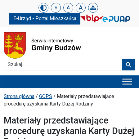
Urząd Gminy w Budzowie
Skip menu
A
A
A
E-Urząd - Portal Mieszkańca
Szukaj
Szuka
Menu główne
Ścieżka powrotu
Strona główna
/
GOPS
/
Materiały przedstawiające
procedurę uzyskania Karty Dużej Rodziny
Materiały przedstawiające
procedurę uzyskania Karty Dużej