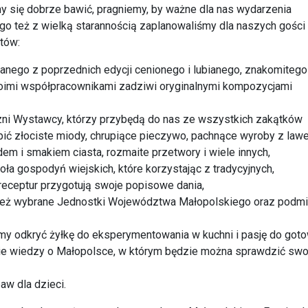
y się dobrze bawić, pragniemy, by ważne dla nas wydarzenia
ego też z wielką starannością zaplanowaliśmy dla naszych gości
tów:
nego z poprzednich edycji cenionego i lubianego, znakomitego
woimi współpracownikami zadziwi oryginalnymi kompozycjami
zni Wystawcy, którzy przybędą do nas ze wszystkich zakątków
ić złociste miody, chrupiące pieczywo, pachnące wyroby z lawe
m i smakiem ciasta, rozmaite przetwory i wiele innych,
ła gospodyń wiejskich, które korzystając z tradycyjnych,
receptur przygotują swoje popisowe dania,
wnież wybrane Jednostki Województwa Małopolskiego oraz podmi
my odkryć żyłkę do eksperymentowania w kuchni i pasję do goto
ie wiedzy o Małopolsce, w którym będzie można sprawdzić swo
aw dla dzieci.