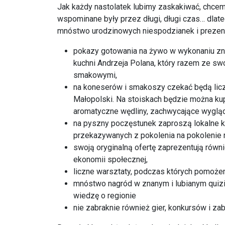
Jak każdy nastolatek lubimy zaskakiwać, chcem
wspominane były przez długi, długi czas… dlat
mnóstwo urodzinowych niespodzianek i prezen
pokazy gotowania na żywo w wykonaniu zna
kuchni Andrzeja Polana, który razem ze s
smakowymi,
na koneserów i smakoszy czekać będą lic
Małopolski. Na stoiskach będzie można kup
aromatyczne wędliny, zachwycające wygląde
na pyszny poczęstunek zaproszą lokalne ko
przekazywanych z pokolenia na pokolenie 
swoją oryginalną ofertę zaprezentują ró
ekonomii społecznej,
liczne warsztaty, podczas których pomoże
mnóstwo nagród w znanym i lubianym quiz
wiedzę o regionie
nie zabraknie również gier, konkursów i zab