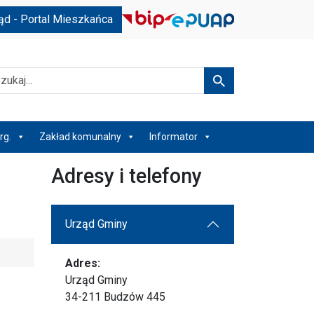
ąd - Portal Mieszkańca
kaj
Szukaj
rg.
Zakład komunalny
Informator
Adresy i telefony
Urząd Gminy
Adres:
Urząd Gminy
34-211 Budzów 445