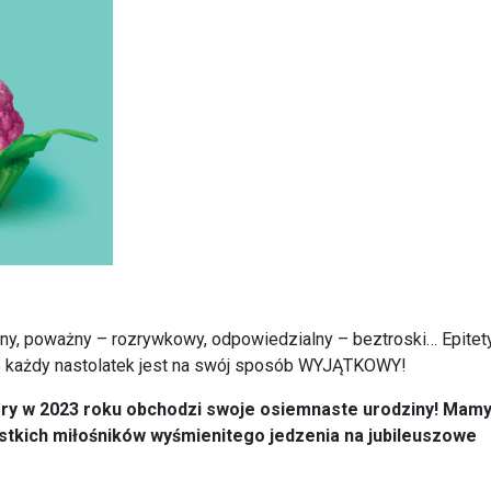
y, poważny – rozrywkowy, odpowiedzialny – beztroski… Epitet
że każdy nastolatek jest na swój sposób WYJĄTKOWY!
tóry w 2023 roku obchodzi swoje osiemnaste urodziny! Mam
tkich miłośników wyśmienitego jedzenia na jubileuszowe