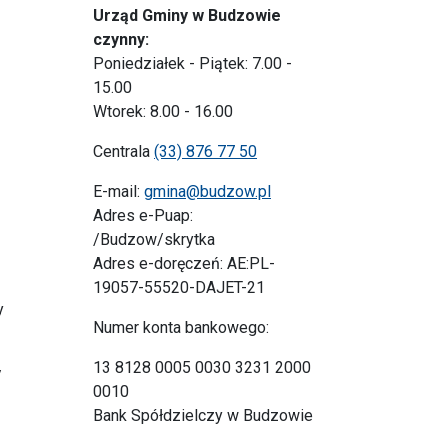
Urząd Gminy w Budzowie
czynny:
Poniedziałek - Piątek: 7.00 -
15.00
Wtorek: 8.00 - 16.00
Centrala
(33) 876 77 50
E-mail:
gmina@budzow.pl
Adres e-Puap:
/Budzow/skrytka
Adres e-doręczeń: AE:PL-
19057-55520-DAJET-21
y
Numer konta bankowego:
13 8128 0005 0030 3231 2000
y
0010
Bank Spółdzielczy w Budzowie