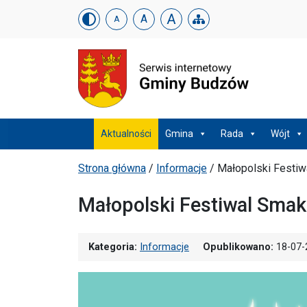
Urząd Gminy w Budzowi
Skip menu
A
A
A
Menu główne
Aktualności
Gmina
Rada
Wójt
Ścieżka powrotu
Strona główna
/
Informacje
/
Małopolski Festi
Małopolski Festiwal Sma
Kategoria:
Informacje
Opublikowano:
18-07-