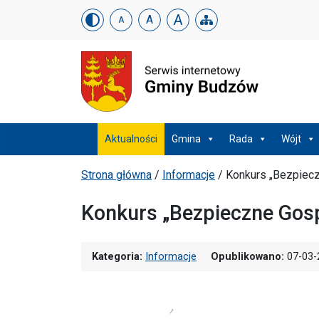
Urząd Gminy w Budzowi
Skip menu
A
A
A
Menu główne
Aktualności
Gmina
Rada
Wójt
Ścieżka powrotu
Strona główna
/
Informacje
/
Konkurs „Bezpiec
Konkurs „Bezpieczne Gos
Kategoria:
Informacje
Opublikowano:
07-03-