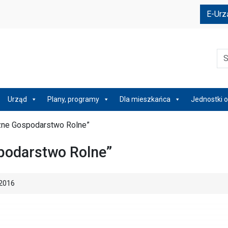
e
E-Urz
Szu
Urząd
Plany, programy
Dla mieszkańca
Jednostki o
zne Gospodarstwo Rolne”
podarstwo Rolne”
2016