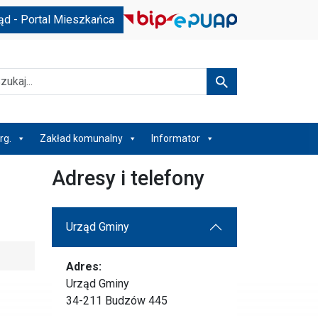
ąd - Portal Mieszkańca
kaj
Szukaj
rg.
Zakład komunalny
Informator
Adresy i telefony
Urząd Gminy
Adres:
Urząd Gminy
34-211 Budzów 445