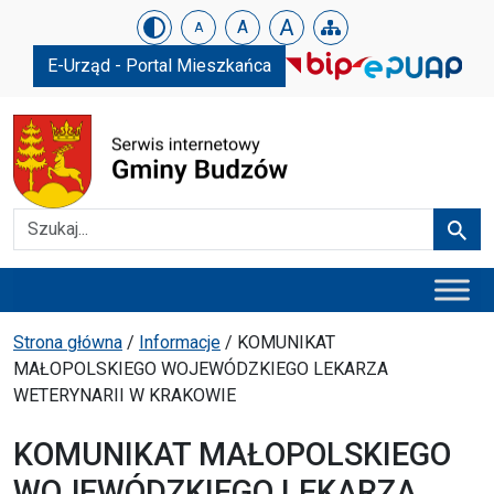
Urząd Gminy w Budzowie
Skip menu
A
A
A
E-Urząd - Portal Mieszkańca
Szukaj
Szuka
Menu główne
Ścieżka powrotu
Strona główna
/
Informacje
/
KOMUNIKAT
MAŁOPOLSKIEGO WOJEWÓDZKIEGO LEKARZA
WETERYNARII W KRAKOWIE
KOMUNIKAT MAŁOPOLSKIEGO
WOJEWÓDZKIEGO LEKARZA