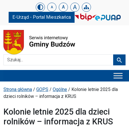
Urząd Gminy w Budzowie
Skip menu
A
A
A
E-Urząd - Portal Mieszkańca
Szukaj
Szuka
Menu główne
Ścieżka powrotu
Strona główna
/
GOPS
/
Ogólne
/
Kolonie letnie 2025 dla
dzieci rolników – informacja z KRUS
Kolonie letnie 2025 dla dzieci
rolników – informacja z KRUS