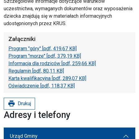
Szczegółowe informacje dotyczące warunków
uczestnictwa, wymaganych dokumentów oraz wyposażenia
dziecka znajdują się w materiałach informacyjnych
udostępnionych przez KRUS.
Załączniki
Program "góry" [pdf, 419,67 KB]
Program "morze" [pdf, 379,19 KB]
Informacja dla rodziców [pdf, 259,66 KB]
Regulamin [pdf, 80,11 KB]
Karta kwalifikacyjna [pdf, 289,07 KB]
Oświadczenie [pdf, 118,37 KB]
print
Drukuj
Adresy i telefony
Urząd Gminy