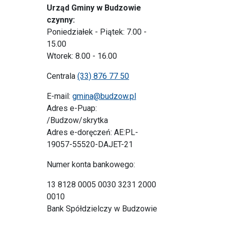
Urząd Gminy w Budzowie
czynny:
Poniedziałek - Piątek: 7.00 -
15.00
Wtorek: 8.00 - 16.00
Centrala
(33) 876 77 50
E-mail:
gmina@budzow.pl
Adres e-Puap:
/Budzow/skrytka
Adres e-doręczeń: AE:PL-
19057-55520-DAJET-21
Numer konta bankowego:
13 8128 0005 0030 3231 2000
0010
Bank Spółdzielczy w Budzowie