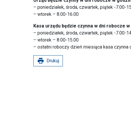
Urząd będzie czynny w dni robocze w godzi
– poniedziałek, środa, czwartek, piątek -7.00-1
– wtorek – 8.00-16.00
Kasa urzędu będzie czynna w dni robocze w
– poniedziałek, środa, czwartek, piątek -7.00-1
– wtorek – 8.00-15.00
– ostatni roboczy dzień miesiąca kasa czynna 
print
Drukuj