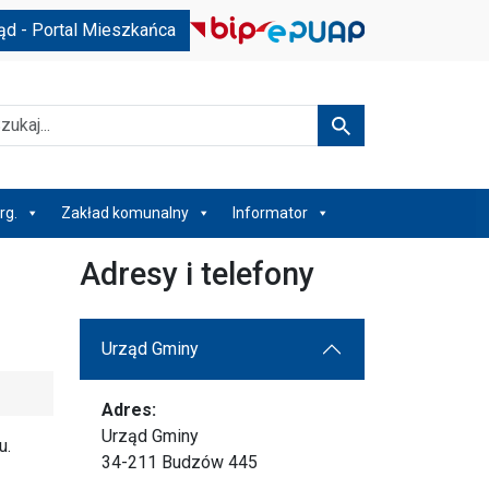
ąd - Portal Mieszkańca
kaj
Szukaj
rg.
Zakład komunalny
Informator
Adresy i telefony
Urząd Gminy
Adres:
Urząd Gminy
u.
34-211 Budzów 445