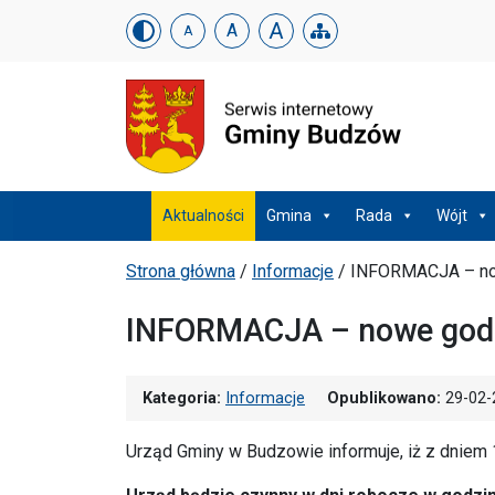
Urząd Gminy w Budzowi
Skip menu
A
A
A
Menu główne
Aktualności
Gmina
Rada
Wójt
Ścieżka powrotu
Strona główna
/
Informacje
/
INFORMACJA – now
INFORMACJA – nowe godz
Kategoria:
Informacje
Opublikowano:
29-02-
Urząd Gminy w Budzowie informuje, iż z dniem 1