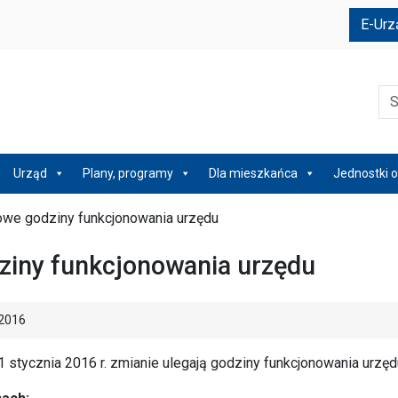
e
E-Urz
Szu
Urząd
Plany, programy
Dla mieszkańca
Jednostki o
e godziny funkcjonowania urzędu
iny funkcjonowania urzędu
2016
 stycznia 2016 r. zmianie ulegają godziny funkcjonowania urzęd