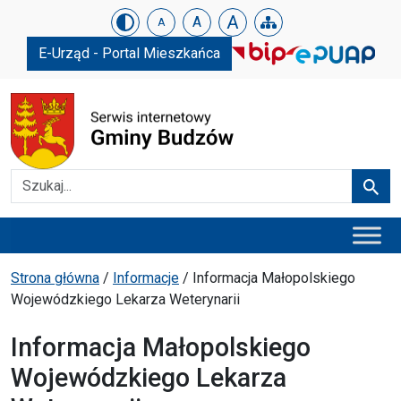
Urząd Gminy w Budzowie
Skip menu
A
A
A
E-Urząd - Portal Mieszkańca
Szukaj
Szuka
Menu główne
Ścieżka powrotu
Strona główna
/
Informacje
/
Informacja Małopolskiego
Wojewódzkiego Lekarza Weterynarii
Informacja Małopolskiego
Wojewódzkiego Lekarza