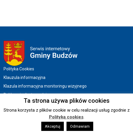
Menu w stopce
Polityka Cookies
Klauzula informacyjna
Klazula informacyjna monitoringu wizyjnego
Deklaracja dostępności
Ta strona używa plików cookies
Strona korzysta z plików cookie w celu realizacji usług zgodnie z
Copyright © 2026 UG BUDZÓW.
Polityką cookies
.
Wykonanie:
Akceptuj
sm32 STUDIO
Odmawiam