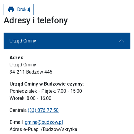
print
Drukuj
Adresy i telefony
Urząd Gminy
Adres:
Urząd Gminy
34-211 Budzów 445
Urząd Gminy w Budzowie czynny:
Poniedziałek - Piątek: 7.00 - 15.00
Wtorek: 8.00 - 16.00
Centrala
(33) 876 77 50
E-mail:
gmina@budzow.pl
Adres e-Puap: /Budzow/skrytka