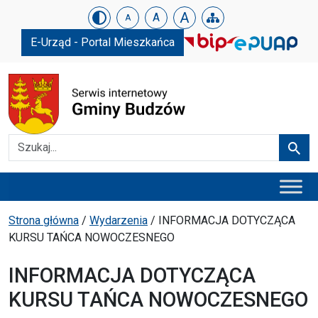
Urząd Gminy w Budzowie
Skip menu
A
A
A
E-Urząd - Portal Mieszkańca
Szukaj
Szuka
Menu główne
Ścieżka powrotu
Strona główna
/
Wydarzenia
/
INFORMACJA DOTYCZĄCA
KURSU TAŃCA NOWOCZESNEGO
INFORMACJA DOTYCZĄCA
KURSU TAŃCA NOWOCZESNEGO