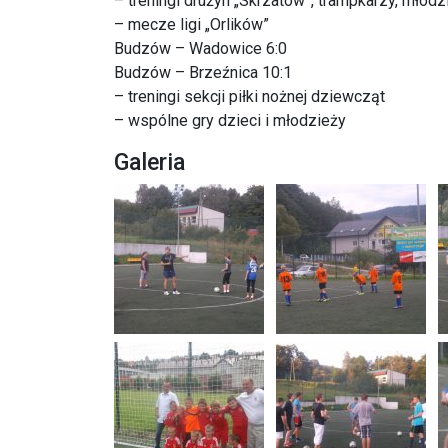
– treningi drużyn „Skrzatów”, trampkarzy, młodz
– mecze ligi „Orlików”
Budzów – Wadowice 6:0
Budzów – Brzeźnica 10:1
– treningi sekcji piłki nożnej dziewcząt
– wspólne gry dzieci i młodzieży
Galeria