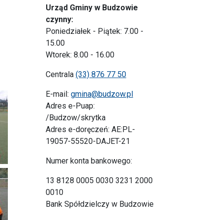
Urząd Gminy w Budzowie
czynny:
Poniedziałek - Piątek: 7.00 -
15.00
Wtorek: 8.00 - 16.00
Centrala
(33) 876 77 50
E-mail:
gmina@budzow.pl
Adres e-Puap:
/Budzow/skrytka
Adres e-doręczeń: AE:PL-
19057-55520-DAJET-21
Numer konta bankowego:
13 8128 0005 0030 3231 2000
0010
Bank Spółdzielczy w Budzowie