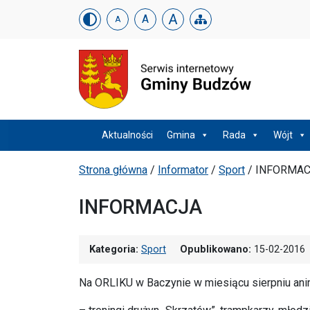
Urząd Gminy w Budzowi
Skip menu
A
A
A
Menu główne
Aktualności
Gmina
Rada
Wójt
Ścieżka powrotu
Strona główna
/
Informator
/
Sport
/
INFORMA
INFORMACJA
Kategoria:
Sport
Opublikowano:
15-02-2016
Na ORLIKU w Baczynie w miesiącu sierpniu ani