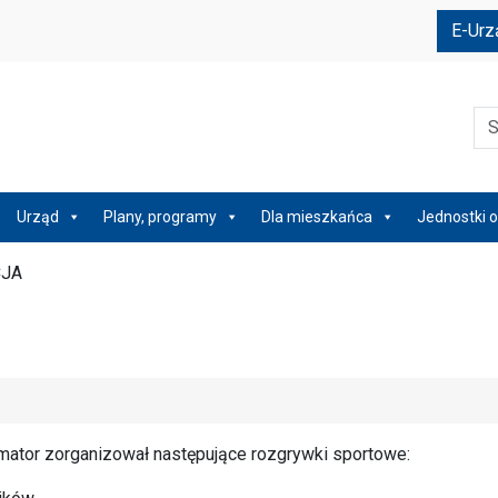
e
E-Urz
Szu
Urząd
Plany, programy
Dla mieszkańca
Jednostki o
CJA
mator zorganizował następujące rozgrywki sportowe: