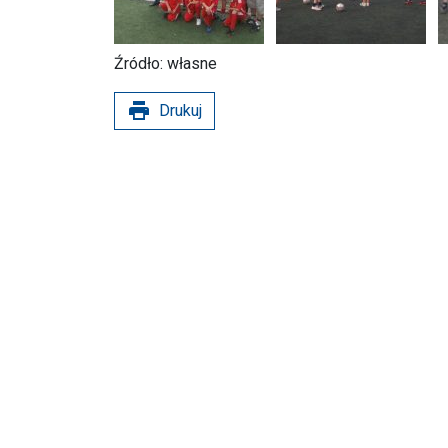
Źródło: własne
print
Drukuj