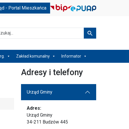
ąd - Portal Mieszkańca
kaj
Szukaj
rg.
Zakład komunalny
Informator
Adresy i telefony
Urząd Gminy
Adres:
Urząd Gminy
34-211 Budzów 445