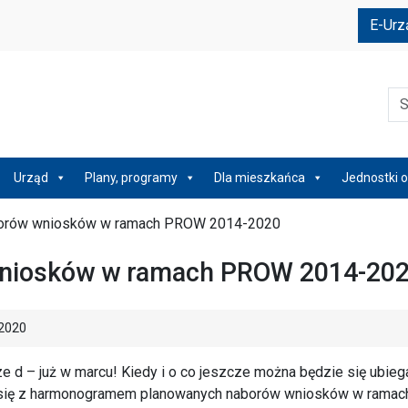
e
E-Urz
Szu
Urząd
Plany, programy
Dla mieszkańca
Jednostki o
orów wniosków w ramach PROW 2014-2020
niosków w ramach PROW 2014-20
2020
 d – już w marcu! Kiedy i o co jeszcze można będzie się ubieg
się z harmonogramem planowanych naborów wniosków w ramac