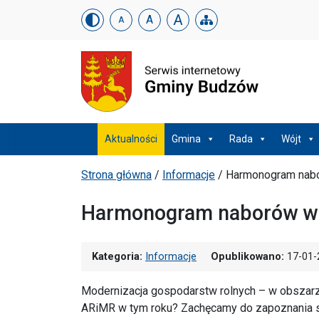
Urząd Gminy w Budzowi
Skip menu
A
A
A
Menu główne
Aktualności
Gmina
Rada
Wójt
Ścieżka powrotu
Strona główna
/
Informacje
/
Harmonogram nab
Harmonogram naborów w
Kategoria:
Informacje
Opublikowano:
17-01-
Modernizacja gospodarstw rolnych – w obszarze
ARiMR w tym roku? Zachęcamy do zapoznania 