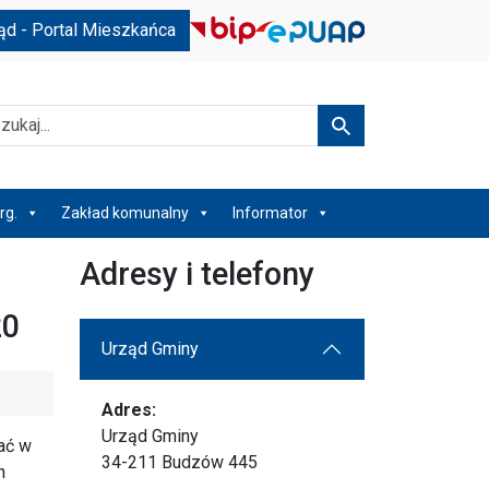
ąd - Portal Mieszkańca
kaj
Szukaj
rg.
Zakład komunalny
Informator
Adresy i telefony
20
Urząd Gminy
Adres:
Urząd Gminy
ać w
34-211 Budzów 445
h