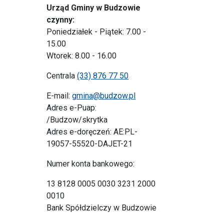
Urząd Gminy w Budzowie
czynny:
Poniedziałek - Piątek: 7.00 -
15.00
Wtorek: 8.00 - 16.00
Centrala
(33) 876 77 50
E-mail:
gmina@budzow.pl
Adres e-Puap:
/Budzow/skrytka
Adres e-doręczeń: AE:PL-
19057-55520-DAJET-21
Numer konta bankowego:
13 8128 0005 0030 3231 2000
0010
Bank Spółdzielczy w Budzowie