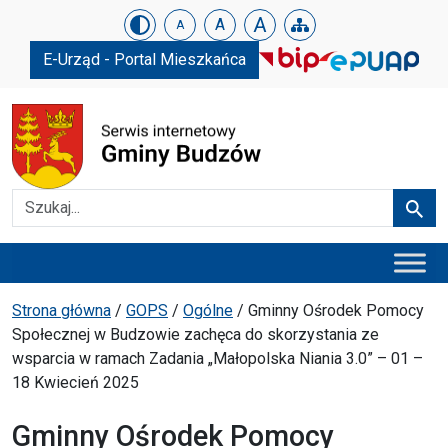
Urząd Gminy w Budzowie
Skip menu
A
A
A
E-Urząd - Portal Mieszkańca
Szukaj
Szuka
Menu główne
Ścieżka powrotu
Strona główna
/
GOPS
/
Ogólne
/
Gminny Ośrodek Pomocy
Społecznej w Budzowie zachęca do skorzystania ze
wsparcia w ramach Zadania „Małopolska Niania 3.0” – 01 –
18 Kwiecień 2025
Gminny Ośrodek Pomocy