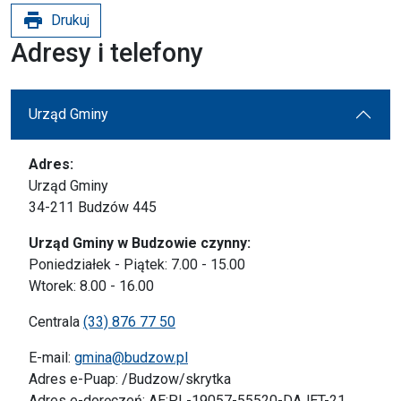
print
Drukuj
Adresy i telefony
Urząd Gminy
Adres:
Urząd Gminy
34-211 Budzów 445
Urząd Gminy w Budzowie czynny:
Poniedziałek - Piątek: 7.00 - 15.00
Wtorek: 8.00 - 16.00
Centrala
(33) 876 77 50
E-mail:
gmina@budzow.pl
Adres e-Puap: /Budzow/skrytka
Adres e-doręczeń: AE:PL-19057-55520-DAJET-21