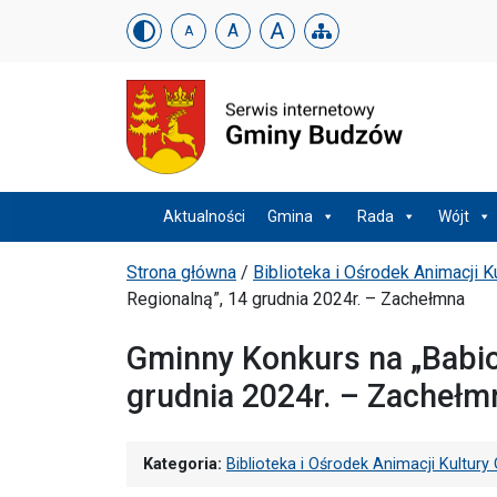
Urząd Gminy w Budzowi
Skip menu
A
A
A
Menu główne
Aktualności
Gmina
Rada
Wójt
Ścieżka powrotu
Strona główna
/
Biblioteka i Ośrodek Animacji 
Regionalną”, 14 grudnia 2024r. – Zachełmna
Gminny Konkurs na „Babio
grudnia 2024r. – Zachełm
Kategoria:
Biblioteka i Ośrodek Animacji Kultu