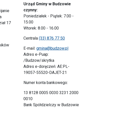
Urząd Gminy w Budzowie
czynny:
ijanie
Poniedziałek - Piątek: 7.00 -
a
15.00
iał 17
Wtorek: 8.00 - 16.00
Centrala
(33) 876 77 50
ników
E-mail:
gmina@budzow.pl
Adres e-Puap:
/Budzow/skrytka
Adres e-doręczeń: AE:PL-
19057-55520-DAJET-21
Numer konta bankowego:
13 8128 0005 0030 3231 2000
0010
Bank Spółdzielczy w Budzowie