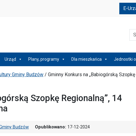
e
E-Urz
Szu
Urząd
Plany, programy
Dla mieszkańca
Jednostki o
Kultury Gminy Budzów
/
Gminny Konkurs na „Babiogórską Szopkę
górską Szopkę Regionalną”, 14
na
ry Gminy Budzów
Opublikowano:
17-12-2024