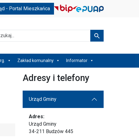
ąd - Portal Mieszkańca
kaj
Szukaj
rg.
Zakład komunalny
Informator
Adresy i telefony
Urząd Gminy
Adres:
Urząd Gminy
34-211 Budzów 445