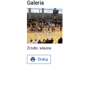
Galeria
Źródło: własne
print
Drukuj