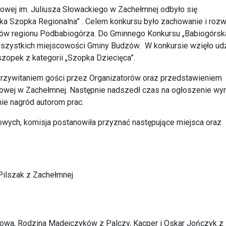
owej im. Juliusza Słowackiego w Zachełmnej odbyło się
a Szopka Regionalna” . Celem konkursu było zachowanie i rozw
ów regionu Podbabiogórza. Do Gminnego Konkursu „Babiogórsk
szystkich miejscowości Gminy Budzów. W konkursie wzięło udz
zopek z kategorii „Szopka Dziecięca”.
przywitaniem gości przez Organizatorów oraz przedstawieniem
wej w Zachełmnej. Następnie nadszedł czas na ogłoszenie wy
e nagród autorom prac.
sowych, komisja postanowiła przyznać następujące miejsca oraz
Pilszak z Zachełmnej
wa, Rodzina Madejczyków z Palczy, Kacper i Oskar Jończyk z