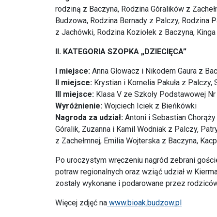
rodziną z Baczyna, Rodzina Góralików z Zache
Budzowa, Rodzina Bernady z Palczy, Rodzina Pa
z Jachówki, Rodzina Koziołek z Baczyna, King
II. KATEGORIA SZOPKA „DZIECIĘCA”
I miejsce:
Anna Głowacz i Nikodem Gaura z Baczy
II miejsce:
Krystian i Kornelia Pakuła z Palczy,
III miejsce:
Klasa V ze Szkoły Podstawowej Nr
Wyróżnienie:
Wojciech Iciek z Bieńkówki
Nagroda za udział:
Antoni i Sebastian Chorąży
Góralik, Zuzanna i Kamil Wodniak z Palczy, Pat
z Zachełmnej, Emilia Wojterska z Baczyna, Kac
Po uroczystym wręczeniu nagród zebrani gośc
potraw regionalnych oraz wziąć udział w Kierm
zostały wykonane i podarowane przez rodzicó
Więcej zdjęć na
www.bioak.budzow.pl