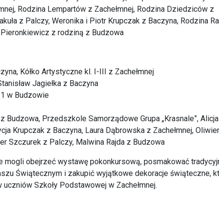
łmnej, Rodzina Lempartów z Zachełmnej, Rodzina Dziedziców z
kuła z Palczy, Weronika i Piotr Krupczak z Baczyna, Rodzina 
a Pieronkiewicz z rodziną z Budzowa
na, Kółko Artystyczne kl. I-III z Zachełmnej
 Stanisław Jagiełka z Baczyna
 1 w Budzowie
 z Budzowa, Przedszkole Samorządowe Grupa „Krasnale”, Alicja
rycja Krupczak z Baczyna, Laura Dąbrowska z Zachełmnej, Oliwier
per Szczurek z Palczy, Malwina Rajda z Budzowa
ie mogli obejrzeć wystawę pokonkursową, posmakować tradycyj
aszu Świątecznym i zakupić wyjątkowe dekoracje świąteczne, k
w uczniów Szkoły Podstawowej w Zachełmnej.