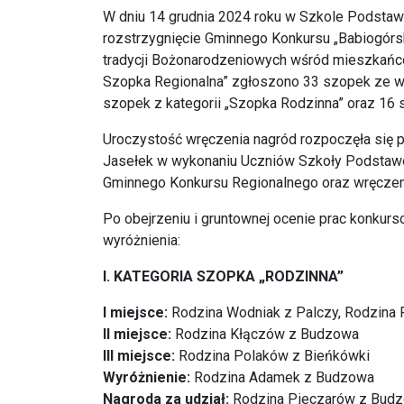
W dniu 14 grudnia 2024 roku w Szkole Podstaw
rozstrzygnięcie Gminnego Konkursu „Babiogórsk
tradycji Bożonarodzeniowych wśród mieszkańc
Szopka Regionalna” zgłoszono 33 szopek ze w
szopek z kategorii „Szopka Rodzinna” oraz 16 s
Uroczystość wręczenia nagród rozpoczęła się 
Jasełek w wykonaniu Uczniów Szkoły Podstawo
Gminnego Konkursu Regionalnego oraz wręczeni
Po obejrzeniu i gruntownej ocenie prac konkur
wyróżnienia:
I. KATEGORIA SZOPKA „RODZINNA”
I miejsce:
Rodzina Wodniak z Palczy, Rodzina 
II miejsce:
Rodzina Kłączów z Budzowa
III miejsce:
Rodzina Polaków z Bieńkówki
Wyróżnienie:
Rodzina Adamek z Budzowa
Nagroda za udział:
Rodzina Pieczarów z Budzo