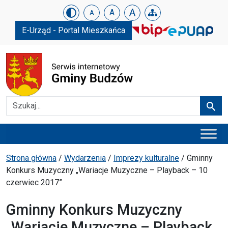
Urząd Gminy w Budzowie
Skip menu
A
A
A
E-Urząd - Portal Mieszkańca
Szukaj
Szuka
Menu główne
Ścieżka powrotu
Strona główna
/
Wydarzenia
/
Imprezy kulturalne
/
Gminny
Konkurs Muzyczny „Wariacje Muzyczne – Playback – 10
czerwiec 2017”
Gminny Konkurs Muzyczny
„Wariacje Muzyczne – Playback