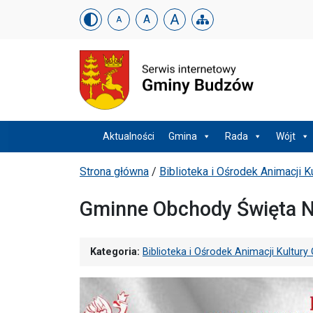
Urząd Gminy w Budzowi
Skip menu
A
A
A
Menu główne
Aktualności
Gmina
Rada
Wójt
Ścieżka powrotu
Strona główna
/
Biblioteka i Ośrodek Animacji 
Gminne Obchody Święta N
Kategoria:
Biblioteka i Ośrodek Animacji Kultu