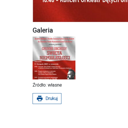
Galeria
Źródło: własne
print
Drukuj