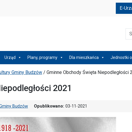
e
E-Urz
Szu
Urząd
Plany, programy
Dla mieszkańca
Jednostki o
Kultury Gminy Budzów
/
Gminne Obchody Święta Niepodległości 
iepodległości 2021
ry Gminy Budzów
Opublikowano:
03-11-2021