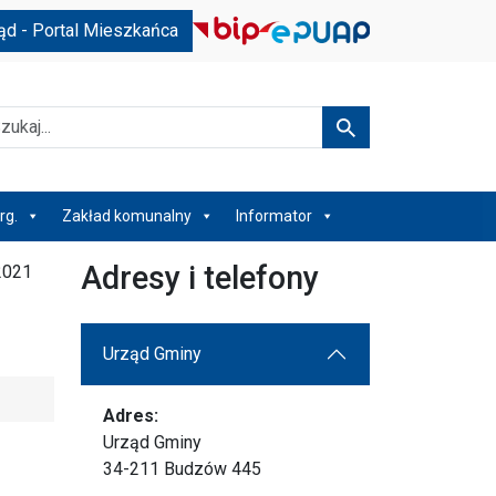
ąd - Portal Mieszkańca
kaj
Szukaj
rg.
Zakład komunalny
Informator
Adresy i telefony
2021
Urząd Gminy
Adres:
Urząd Gminy
34-211 Budzów 445