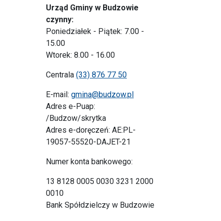
Urząd Gminy w Budzowie
czynny:
Poniedziałek - Piątek: 7.00 -
15.00
Wtorek: 8.00 - 16.00
Centrala
(33) 876 77 50
E-mail:
gmina@budzow.pl
Adres e-Puap:
/Budzow/skrytka
Adres e-doręczeń: AE:PL-
19057-55520-DAJET-21
Numer konta bankowego:
13 8128 0005 0030 3231 2000
0010
Bank Spółdzielczy w Budzowie