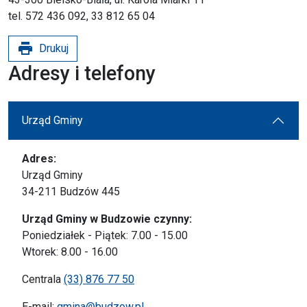
tel. 572 436 092, 33 812 65 04
print
Drukuj
Adresy i telefony
Urząd Gminy
Adres:
Urząd Gminy
34-211 Budzów 445
Urząd Gminy w Budzowie czynny:
Poniedziałek - Piątek: 7.00 - 15.00
Wtorek: 8.00 - 16.00
Centrala
(33) 876 77 50
E-mail:
gmina@budzow.pl