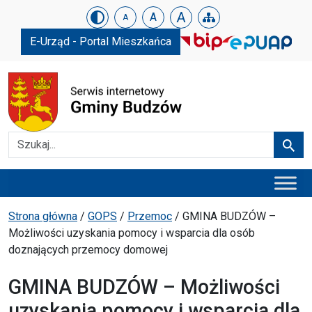
Urząd Gminy w Budzowie
Skip menu
A
A
A
E-Urząd - Portal Mieszkańca
Szukaj
Szuka
Menu główne
Ścieżka powrotu
Strona główna
/
GOPS
/
Przemoc
/
GMINA BUDZÓW –
Możliwości uzyskania pomocy i wsparcia dla osób
doznających przemocy domowej
GMINA BUDZÓW – Możliwości
uzyskania pomocy i wsparcia dla