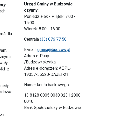
Urząd Gminy w Budzowie
tury
czynny:
ach
Poniedziałek - Piątek: 7.00 -
15.00
Wtorek: 8.00 - 16.00
coś dla
Centrala
(33) 876 77 50
E-mail:
gmina@budzow.pl
wem,
Adres e-Puap:
cznymi.
/Budzow/skrytka
owały
Adres e-doręczeń: AE:PL-
ołki z
19057-55520-DAJET-21
Numer konta bankowego:
miały
Podczas
13 8128 0005 0030 3231 2000
0010
Bank Spółdzielczy w Budzowie
zin