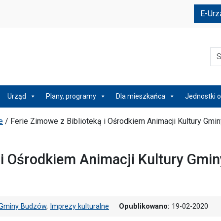
e
E-Urz
Szu
Urząd
Plany, programy
Dla mieszkańca
Jednostki o
e
/
Ferie Zimowe z Biblioteką i Ośrodkiem Animacji Kultury Gmin
 i Ośrodkiem Animacji Kultury Gmin
y Gminy Budzów
,
Imprezy kulturalne
Opublikowano:
19-02-2020