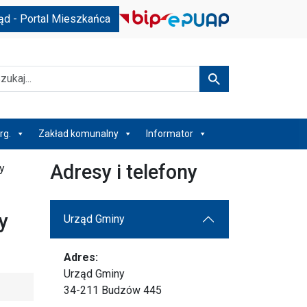
ąd - Portal Mieszkańca
kaj
Szukaj
rg.
Zakład komunalny
Informator
Adresy i telefony
y
y
Urząd Gminy
Adres:
Urząd Gminy
34-211 Budzów 445