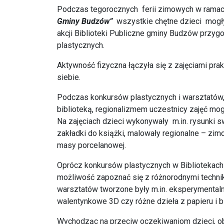
Podczas tegorocznych ferii zimowych w ramach 
Gminy Budzów”
wszystkie chętne dzieci mogł
akcji Biblioteki Publiczne gminy Budzów przyg
plastycznych.
Aktywność fizyczna łączyła się z zajęciami pra
siebie.
Podczas konkursów plastycznych i warsztatów, 
biblioteką, regionalizmem uczestnicy zajęć mo
Na zajęciach dzieci wykonywały m.in. rysunki swo
zakładki do książki, malowały regionalne – zimow
masy porcelanowej.
Oprócz konkursów plastycznych w Bibliotekach 
możliwość zapoznać się z różnorodnymi techni
warsztatów tworzone były m.in. eksperymentalne
walentynkowe 3D czy różne dzieła z papieru i bi
Wychodząc na przeciw oczekiwaniom dzieci, ob