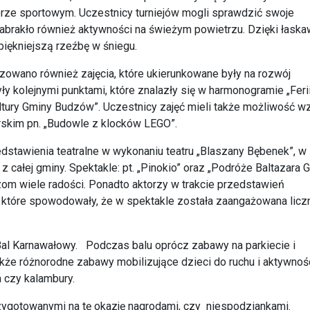
erze sportowym. Uczestnicy turniejów mogli sprawdzić swoje
 zabrakło również aktywności na świeżym powietrzu. Dzięki łask
piękniejszą rzeźbę w śniegu.
zowano również zajęcia, które ukierunkowane były na rozwój
ły kolejnymi punktami, które znalazły się w harmonogramie „Feri
ltury Gminy Budzów”. Uczestnicy zajęć mieli także możliwość wz
rskim pn. „Budowle z klocków LEGO”.
dstawienia teatralne w wykonaniu teatru „Blaszany Bębenek”, w
z całej gminy. Spektakle: pt. „Pinokio” oraz „Podróże Baltazara 
zom wiele radości. Ponadto aktorzy w trakcie przedstawień
, które spowodowały, że w spektakle została zaangażowana licz
al Karnawałowy. Podczas balu oprócz zabawy na parkiecie i
także różnorodne zabawy mobilizujące dzieci do ruchu i aktywnoś
a czy kalambury.
zygotowanymi na tę okazję nagrodami, czy niespodziankami.