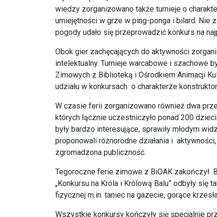
wiedzy zorganizowano także turnieje o charakt
umiejętności w grze w ping-ponga i bilard. Nie
pogody udało się przeprowadzić konkurs na naj
Obok gier zachęcających do aktywności zorgani
intelektualny. Turnieje warcabowe i szachowe by
Zimowych z Biblioteką i Ośrodkiem Animacji Ku
udziału w konkursach o charakterze konstrukto
W czasie ferii zorganizowano również dwa prze
których łącznie uczestniczyło ponad 200 dzieci 
były bardzo interesujące, sprawiły młodym wid
proponowali różnorodne działania i aktywności
zgromadzona publiczność.
Tegoroczne ferie zimowe z BiOAK zakończył B
„Konkursu na Króla i Królową Balu” odbyły się 
fizycznej m.in. taniec na gazecie, gorące krzesł
Wszystkie konkursy kończyły się specjalnie pr