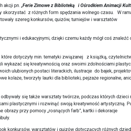
akcji pn. „
Ferie Zimowe z Biblioteką i Ośrodkiem Animacji Kul
y skorzystać z różnych form spędzania wolnego czasu. W ram
otowały szereg konkursów, quizów, turniejów i warsztatów
ktycznymi i edukacyjnymi, dzięki czemu każdy mógł coś znaleźć 
które dotyczyły min. tematyki związanej z książką, czytelnict
gli wykazać się kreatywnością oraz swoimi zdolnościami plasty
ich ulubionych postaci literackich, ilustracje do bajek, projekt
e kolaże, tworzyły laurki dla biblioteki, pejzaże regionalne, ani
odbywały się także warsztaty twórcze, podczas których dzieci 
kami plastycznymi i rozwinąć swoją kreatywność artystyczną. 
 obrazy przy pomocy „rosnących farb”, kartki i dekoracje
buły.
ok konkursów, warsztatów i quizów dotyczących różnych dzied