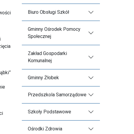
Biuro Obsługi Szkół
awości
Gminny Ośrodek Pomocy
Społecznej
i
ięcia
Zakład Gospodarki
Komunalnej
Gąbki”
Gminny Żłobek
nie
Przedszkola Samorządowe
Szkoły Podstawowe
ci
Ośrodki Zdrowia