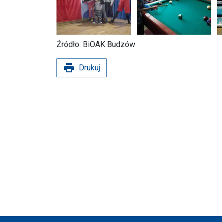
Źródło: BiOAK Budzów
print
Drukuj