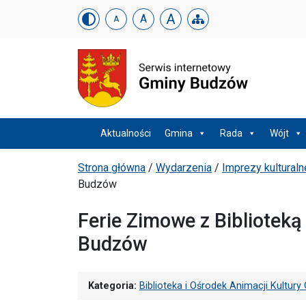
Urząd Gminy w Budzowi
Skip menu
A
A
A
Menu główne
Aktualności
Gmina
Rada
Wójt
Ścieżka powrotu
Strona główna
/
Wydarzenia
/
Imprezy kulturaln
Budzów
Ferie Zimowe z Biblioteką
Budzów
Kategoria:
Biblioteka i Ośrodek Animacji Kultur