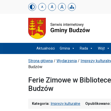
Urząd Gminy w Budzowi
Skip menu
A
A
A
Menu główne
Aktualności
Gmina
Rada
Wójt
Ścieżka powrotu
Strona główna
/
Wydarzenia
/
Imprezy kulturaln
Budzów
Ferie Zimowe w Bibliotece
Budzów
Kategoria:
Imprezy kulturalne
Opublikowano: