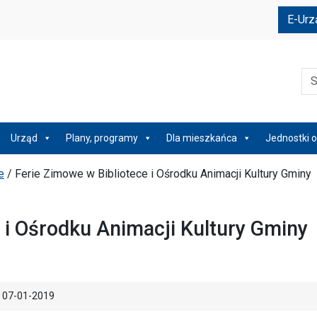
e
E-Urz
Szu
Urząd
Plany, programy
Dla mieszkańca
Jednostki o
e
/
Ferie Zimowe w Bibliotece i Ośrodku Animacji Kultury Gminy
 i Ośrodku Animacji Kultury Gminy
07-01-2019