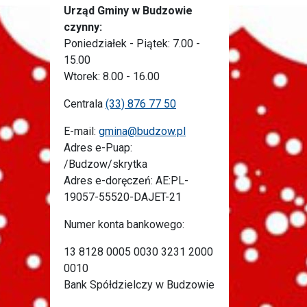
Urząd Gminy w Budzowie
czynny:
Poniedziałek - Piątek: 7.00 -
15.00
Wtorek: 8.00 - 16.00
Centrala
(33) 876 77 50
E-mail:
gmina@budzow.pl
Adres e-Puap:
/Budzow/skrytka
Adres e-doręczeń: AE:PL-
19057-55520-DAJET-21
Numer konta bankowego:
13 8128 0005 0030 3231 2000
0010
Bank Spółdzielczy w Budzowie