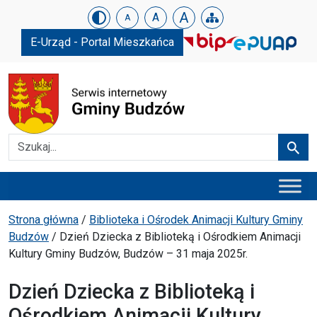
Urząd Gminy w Budzowie
Skip menu
A
A
A
E-Urząd - Portal Mieszkańca
Szukaj
Szuka
Menu główne
Ścieżka powrotu
Strona główna
/
Biblioteka i Ośrodek Animacji Kultury Gminy
Budzów
/
Dzień Dziecka z Biblioteką i Ośrodkiem Animacji
Kultury Gminy Budzów, Budzów – 31 maja 2025r.
Dzień Dziecka z Biblioteką i
Ośrodkiem Animacji Kultury