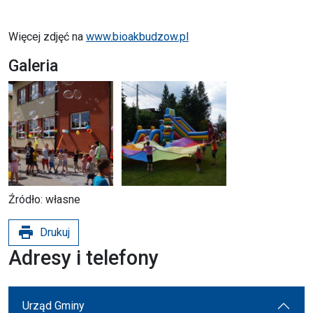
Więcej zdjęć na
www.bioakbudzow.pl
Galeria
Źródło: własne
print
Drukuj
Adresy i telefony
Urząd Gminy