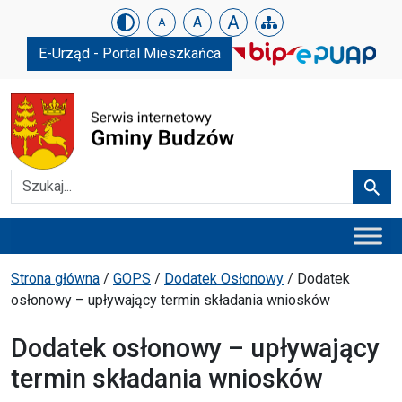
Urząd Gminy w Budzowie
Skip menu
A
A
A
E-Urząd - Portal Mieszkańca
Szukaj
Szuka
Menu główne
Ścieżka powrotu
Strona główna
/
GOPS
/
Dodatek Osłonowy
/
Dodatek
osłonowy – upływający termin składania wniosków
Dodatek osłonowy – upływający
termin składania wniosków