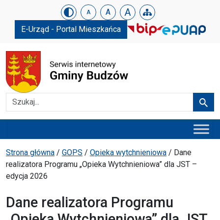
Urząd Gminy w Budzowie
Skip menu
A
A
A
E-Urząd - Portal Mieszkańca
Szukaj
Szuka
Menu główne
Ścieżka powrotu
Strona główna
/
GOPS
/
Opieka wytchnieniowa
/
Dane
realizatora Programu „Opieka Wytchnieniowa” dla JST –
edycja 2026
Dane realizatora Programu
„Opieka Wytchnieniowa” dla JST