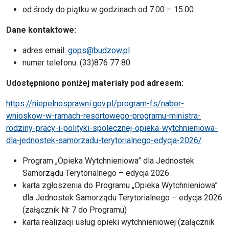
od środy do piątku w godzinach od 7:00 – 15:00
Dane kontaktowe:
adres email:
gops@budzow.pl
numer telefonu: (33)876 77 80
Udostępniono poniżej materiały pod adresem:
https://niepelnosprawni.gov.pl/program-fs/nabor-
wnioskow-w-ramach-resortowego-programu-ministra-
rodziny-pracy-i-polityki-spolecznej-opieka-wytchnieniowa-
dla-jednostek-samorzadu-terytorialnego-edycja-2026/
Program „Opieka Wytchnieniowa” dla Jednostek
Samorządu Terytorialnego – edycja 2026
karta zgłoszenia do Programu „Opieka Wytchnieniowa”
dla Jednostek Samorządu Terytorialnego – edycja 2026
(załącznik Nr 7 do Programu)
karta realizacji usług opieki wytchnieniowej (załącznik