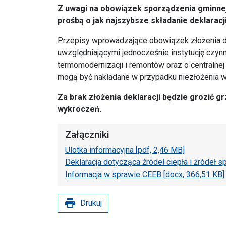
Z uwagi na obowiązek sporządzenia gminnej 
prośbą o jak najszybsze składanie deklaracji
Przepisy wprowadzające obowiązek złożenia de
uwzględniającymi jednocześnie instytucję czynne
termomodernizacji i remontów oraz o centralne
mogą być nakładane w przypadku niezłożenia w
Za brak złożenia deklaracji będzie grozić 
wykroczeń.
Załączniki
Ulotka informacyjna [pdf, 2,46 MB]
Deklaracja dotycząca źródeł ciepła i źródeł sp
Informacja w sprawie CEEB [docx, 366,51 KB]
print
Drukuj