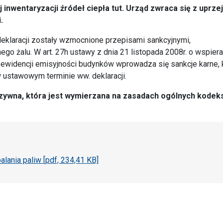
inwentaryzacji źródeł ciepła tut. Urząd zwraca się z uprze
.
klaracji zostały wzmocnione przepisami sankcyjnymi,
go żalu. W art. 27h ustawy z dnia 21 listopada 2008r. o wspiera
j ewidencji emisyjności budynków wprowadza się sankcje karne, 
 ustawowym terminie ww. deklaracji.
grzywna, która jest wymierzana na zasadach ogólnych kodek
alania paliw [pdf, 234,41 KB]