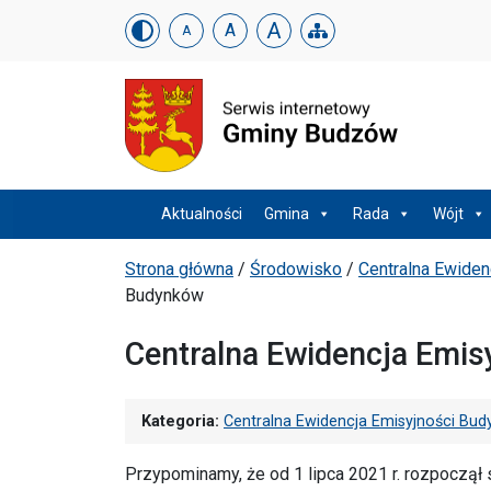
Urząd Gminy w Budzowi
Skip menu
A
A
A
Menu główne
Aktualności
Gmina
Rada
Wójt
Ścieżka powrotu
Strona główna
/
Środowisko
/
Centralna Ewiden
Budynków
Centralna Ewidencja Emi
Kategoria:
Centralna Ewidencja Emisyjności Bu
Przypominamy, że od 1 lipca 2021 r. rozpoczął s