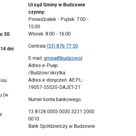
Urząd Gminy w Budzowie
czynny:
Poniedziałek - Piątek: 7.00 -
15.00
Wtorek: 8.00 - 16.00
o 30
Centrala
(33) 876 77 50
14 dni
E-mail:
gmina@budzow.pl
Adres e-Puap:
/Budzow/skrytka
Adres e-doręczeń: AE:PL-
isu
19057-55520-DAJET-21
u (w
Numer konta bankowego:
13 8128 0005 0030 3231 2000
e
0010
Bank Spółdzielczy w Budzowie