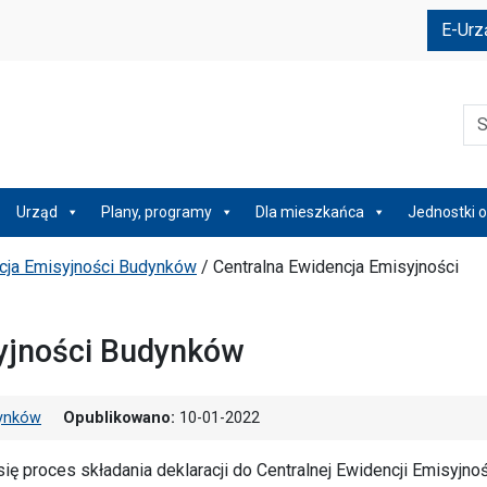
e
E-Urz
Szu
Urząd
Plany, programy
Dla mieszkańca
Jednostki o
cja Emisyjności Budynków
/
Centralna Ewidencja Emisyjności
syjności Budynków
dynków
Opublikowano:
10-01-2022
ię proces składania deklaracji do Centralnej Ewidencji Emisyjnoś