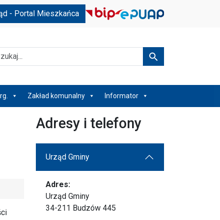
ąd - Portal Mieszkańca
kaj
Szukaj
rg.
Zakład komunalny
Informator
Adresy i telefony
Urząd Gminy
Adres:
Urząd Gminy
34-211 Budzów 445
ci