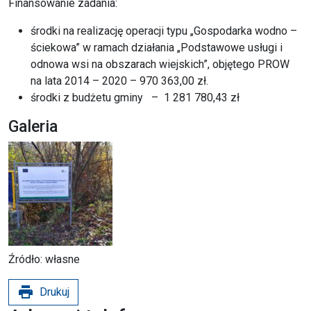
Finansowanie zadania:
środki na realizację operacji typu „Gospodarka wodno –
ściekowa” w ramach działania „Podstawowe usługi i
odnowa wsi na obszarach wiejskich”, objętego PROW
na lata 2014 – 2020 – 970 363,00 zł.
środki z budżetu gminy – 1 281 780,43 zł
Galeria
Źródło: własne
print
Drukuj