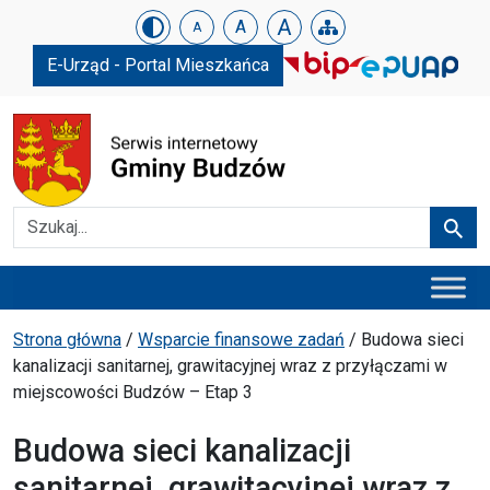
Urząd Gminy w Budzowie
Skip menu
A
A
A
E-Urząd - Portal Mieszkańca
Szukaj
Szuka
Menu główne
Ścieżka powrotu
Strona główna
/
Wsparcie finansowe zadań
/
Budowa sieci
kanalizacji sanitarnej, grawitacyjnej wraz z przyłączami w
miejscowości Budzów – Etap 3
Budowa sieci kanalizacji
sanitarnej, grawitacyjnej wraz z