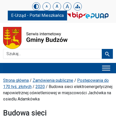
Urząd Gminy w Budzowie
Skip menu
A
A
A
E-Urząd - Portal Mieszkańca
Szukaj
Szuka
Menu główne
Ścieżka powrotu
Strona główna
/
Zamówienia publiczne
/
Postępowania do
170 tyś. złotych
/
2020
/
Budowa sieci elektroenergetycznej
napowietrznej oświetleniowej w miejscowości Jachówka na
osiedlu Adamkówka
Budowa sieci