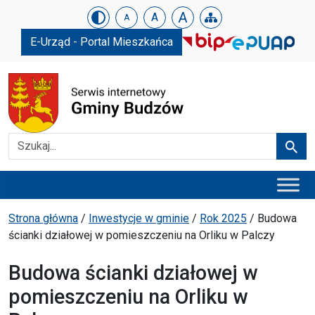
Urząd Gminy w Budzowie
Skip menu
A
A
A
E-Urząd - Portal Mieszkańca
Szukaj
Szuka
Menu główne
Ścieżka powrotu
Strona główna
/
Inwestycje w gminie
/
Rok 2025
/
Budowa
ścianki działowej w pomieszczeniu na Orliku w Palczy
Budowa ścianki działowej w
pomieszczeniu na Orliku w