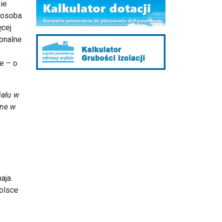
ie
1 osoba
ęcej
onalne
e – o
iału w
ane w
aja.
polsce