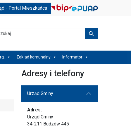
ąd - Portal Mieszkańca
kaj
Szukaj
rg.
Zakład komunalny
Informator
Adresy i telefony
Urząd Gminy
Adres:
Urząd Gminy
34-211 Budzów 445