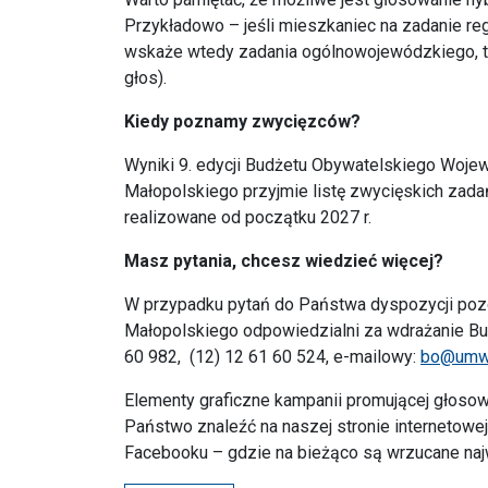
Przykładowo – jeśli mieszkaniec na zadanie regi
wskaże wtedy zadania ogólnowojewódzkiego, to 
głos).
Kiedy poznamy zwycięzców?
Wyniki 9. edycji Budżetu Obywatelskiego Woj
Małopolskiego przyjmie listę zwycięskich zada
realizowane od początku 2027 r.
Masz pytania, chcesz wiedzieć więcej?
W przypadku pytań do Państwa dyspozycji po
Małopolskiego odpowiedzialni za wdrażanie Bud
60 982, (12) 12 61 60 524, e-mailowy:
bo@umwm
Elementy graficzne kampanii promującej głosow
Państwo znaleźć na naszej stronie internetowej:
Facebooku – gdzie na bieżąco są wrzucane na