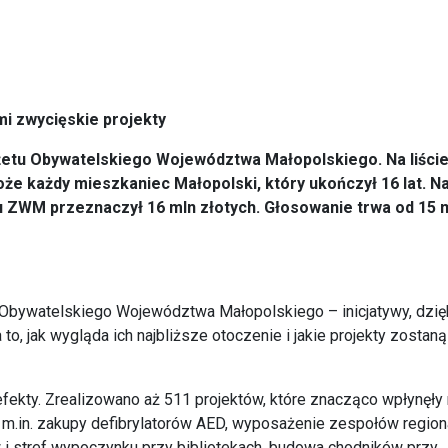
mi zwycięskie projekty
dżetu Obywatelskiego Województwa Małopolskiego. Na liści
że każdy mieszkaniec Małopolski, który ukończył 16 lat. N
u ZWM przeznaczył 16 mln złotych. Głosowanie trwa od 15 
Obywatelskiego Województwa Małopolskiego – inicjatywy, dzię
to, jak wygląda ich najbliższe otoczenie i jakie projekty zostaną
ekty. Zrealizowano aż 511 projektów, które znacząco wpłynęły
ię m.in. zakupy defibrylatorów AED, wyposażenie zespołów region
w i stref wypoczynku przy bibliotekach, budowa chodników przy