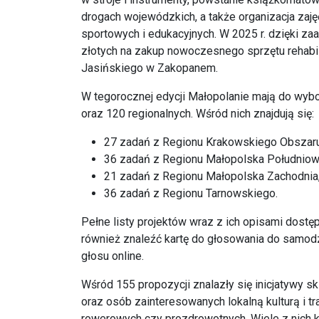
drogach wojewódzkich, a także organizacja zajęć
sportowych i edukacyjnych. W 2025 r. dzięki z
złotych na zakup nowoczesnego sprzętu rehabili
Jasińskiego w Zakopanem.
W tegorocznej edycji Małopolanie mają do wyb
oraz 120 regionalnych. Wśród nich znajdują się:
27 zadań z Regionu Krakowskiego Obszaru
36 zadań z Regionu Małopolska Południow
21 zadań z Regionu Małopolska Zachodnia
36 zadań z Regionu Tarnowskiego.
Pełne listy projektów wraz z ich opisami dostę
również znaleźć kartę do głosowania do samod
głosu online.
Wśród 155 propozycji znalazły się inicjatywy 
oraz osób zainteresowanych lokalną kulturą i tr
rowerowych czy prozdrowotnych. Wiele z nich ko