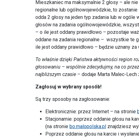
Mieszkaniec ma maksymalnie 2 głosy – ale nie m
regionalne lub ogólnowojewódzkie, to zostanie
odda 2 głosy na jeden typ zadania lub w ogóle w
głosów na zadania ogólnowojewódzkie, wszystk
– o ile jest oddany prawidłowo – pozostaje ważn
oddane na zadania regionalne – wszystkie te 
ile jest oddany prawidłowo – będzie uznany za 
To właśnie dzięki Państwa aktywności region r
głosowaniu – wspólnie zdecydujmy, na co przezn
najbliższym czasie –
dodaje Marta Malec-Lech
Zagłosuj w wybrany sposób!
Są trzy sposoby na zagłosowanie:
Elektronicznie: przez Internet – na stronie
Stacjonarnie: poprzez oddanie głosu na kar
(na stronie
bo.malopolska.pl
znajdziesz wyk
Poprzez oddanie głosu na karcie i wysłani