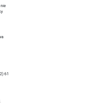
 nie
cy
wa
2) 61
.