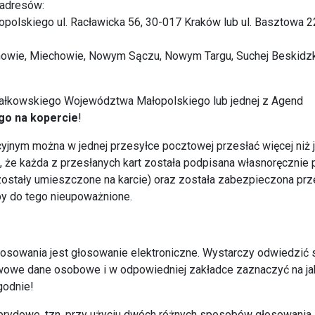
 adresów:
lskiego ul. Racławicka 56, 30-017 Kraków lub ul. Basztowa 22
nowie, Miechowie, Nowym Sączu, Nowym Targu, Suchej Beskidzki
ałkowskiego Województwa Małopolskiego lub jednej z Agend
go na kopercie
!
yjnym można w jednej przesyłce pocztowej przesłać więcej niż 
 że każda z przesłanych kart została podpisana własnoręcznie 
zostały umieszczone na karcie) oraz została zabezpieczona pr
y do tego nieupoważnione.
sowania jest głosowanie elektroniczne. Wystarczy odwiedzić 
wowe dane osobowe i w odpowiedniej zakładce zaznaczyć na ja
godnie!
ybrydowe, tzn. przy użyciu dwóch różnych sposobów głosowania.