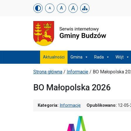
Urząd Gminy w Budzowi
Skip menu
A
A
A
Menu główne
Aktualności
Gmina
Rada
Wójt
Ścieżka powrotu
Strona główna
/
Informacje
/
BO Małopolska 20
BO Małopolska 2026
Kategoria:
Informacje
Opublikowano:
12-05-