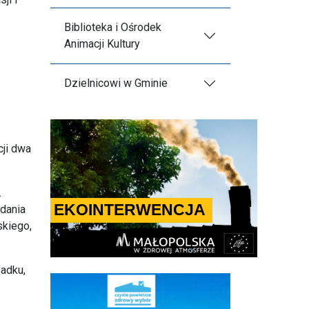
Biblioteka i Ośrodek
Animacji Kultury
Dzielnicowi w Gminie
cji dwa
.
adania
skiego,
adku,