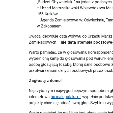
„Budżet Obywatelski” na jeden z podanych
– Urząd Marszałkowski Województwa Małopo
156 Kraków
– Agenda Zamiejscowa w: Oświęcimiu, Tar
w Zakopanem.
Uwaga: decyduje data wpływu do Urzędu Marsz
Zamiejscowych –
nie data stempla pocztowe
Warto pamiętać, że w głosowaniu korespondenc
wypełnioną kartę do głosowania pod warunkiem,
osobę głosującą (osobę, której dane osobowe 
przetwarzaniem danych osobowych przez osob
Zagłosuj z domu!
Najszybszym i najwygodniejszym sposobem gło
internetową
bo.malopolska.pl
, wypełnić podsta
projekty chce się oddać swój głos. Szybko i wy
Warto pamiętać, że możliwe jest głosowanie h