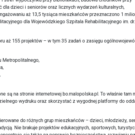
 dla dzieci i seniorów oraz licznych wydarzeń kulturalnych,
aangażowaniu aż 13,5 tysiąca mieszkańców przeznaczono 1 mili
tacyjnego dla Wojewódzkiego Szpitala Rehabilitacyjnego im. dr.
oru aż 155 projektów – w tym 35 zadań o zasięgu ogólnowojew
 Metropolitalnego,
a,
,
pne są na stronie internetowej bo.malopolska.pl. To właśnie tam
zielnego wydruku oraz skorzystać z wygodnej platformy do odd
skierowane do różnych grup mieszkańców – dzieci, młodzieży, s
adycją. Nie brakuje projektów edukacyjnych, sportowych, turysty
ncentruje się także na poprawie bezpieczeństwa, rozwijaniu pas