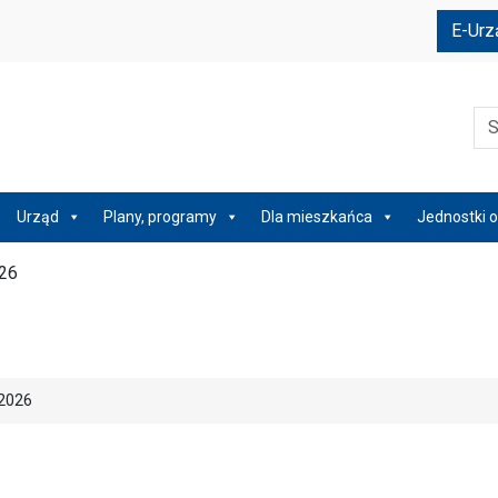
e
E-Urz
Szu
Urząd
Plany, programy
Dla mieszkańca
Jednostki o
26
2026