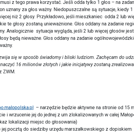
usi z tego prawa korzystać. Jeśli odda tylko 1 głos – na zadan
 on uznany za głos ważny. Niedopuszczalne są sytuacje, kiedy 
ięcej niż 2 głosy. Przykładowo, jeśli mieszkaniec odda 2 lub wi
ie te głosy zostaną unieważnione. Głos oddany na zadanie regi
y. Analogicznie sytuacja wygląda, jeśli 2 lub więcej głosów jest
głosy będą nieważne. Głos oddany na zadanie ogólnowojewódzki
ważny.
ozwija się w sposób świadomy i bliski ludziom. Zachęcam do udz
aczyć 16 milionów złotych i jakie inicjatywy zostaną zrealizow
 z ZWM.
bo.malopolska.pl
– narzędzie będzie aktywne na stronie od 15 m
cie i wrzucenie jej do jednej z urn zlokalizowanych w całej Mało
az lokalizacji miejsc do głosowania)
e jej pocztą do siedziby urzędu marszałkowskiego z dopiskiem