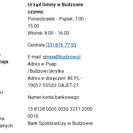
Urząd Gminy w Budzowie
czynny:
Poniedziałek - Piątek: 7.00 -
15.00
Wtorek: 8.00 - 16.00
Centrala
(33) 876 77 50
e
a
E-mail:
gmina@budzow.pl
maja
Adres e-Puap:
/Budzow/skrytka
Adres e-doręczeń: AE:PL-
19057-55520-DAJET-21
ki
Numer konta bankowego:
13 8128 0005 0030 3231 2000
0010
 na
Bank Spółdzielczy w Budzowie
alnych