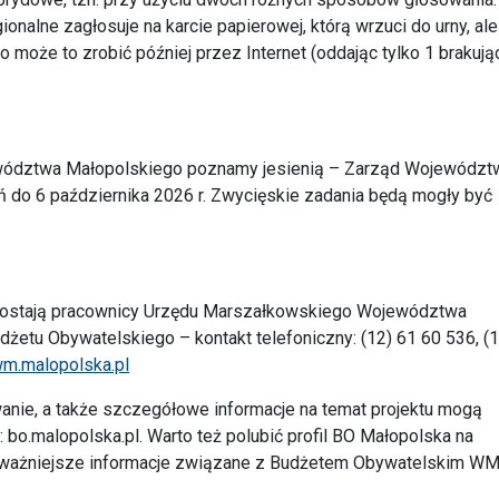
onalne zagłosuje na karcie papierowej, którą wrzuci do urny, ale
może to zrobić później przez Internet (oddając tylko 1 brakują
ewództwa Małopolskiego poznamy jesienią – Zarząd Województ
ń do 6 października 2026 r. Zwycięskie zadania będą mogły być
zostają pracownicy Urzędu Marszałkowskiego Województwa
żetu Obywatelskiego – kontakt telefoniczny: (12) 61 60 536, (1
.malopolska.pl
anie, a także szczegółowe informacje na temat projektu mogą
 bo.malopolska.pl. Warto też polubić profil BO Małopolska na
jważniejsze informacje związane z Budżetem Obywatelskim WM