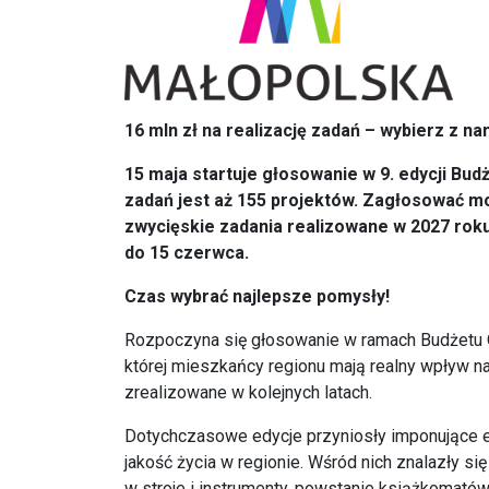
16 mln zł na realizację zadań – wybierz z na
15 maja startuje głosowanie w 9. edycji Bu
zadań jest aż 155 projektów. Zagłosować mo
zwycięskie zadania realizowane w 2027 rok
do 15 czerwca.
Czas wybrać najlepsze pomysły!
Rozpoczyna się głosowanie w ramach Budżetu 
której mieszkańcy regionu mają realny wpływ na 
zrealizowane w kolejnych latach.
Dotychczasowe edycje przyniosły imponujące ef
jakość życia w regionie. Wśród nich znalazły s
w stroje i instrumenty, powstanie książkomató