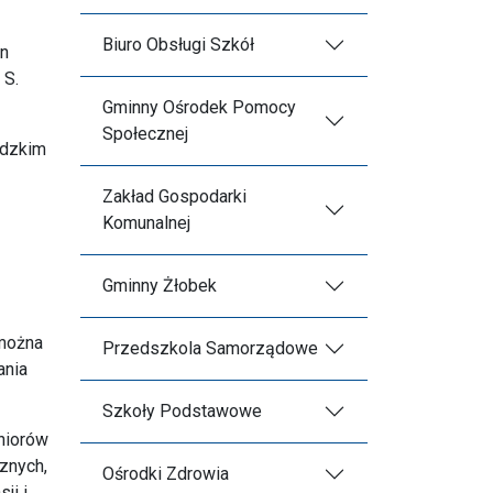
Biuro Obsługi Szkół
on
 S.
Gminny Ośrodek Pomocy
Społecznej
ódzkim
Zakład Gospodarki
Komunalnej
Gminny Żłobek
 można
Przedszkola Samorządowe
ania
Szkoły Podstawowe
eniorów
cznych,
Ośrodki Zdrowia
ji i