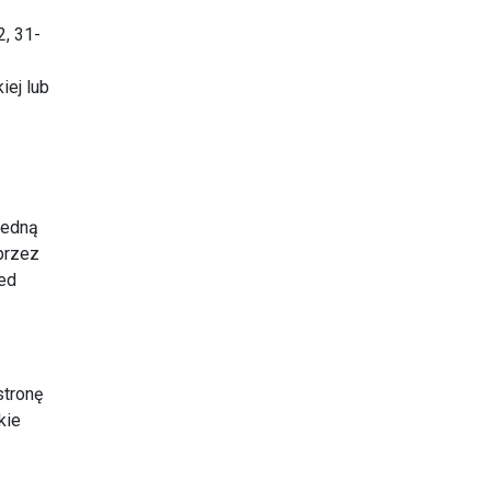
, 31-
ej lub
jedną
przez
zed
stronę
kie