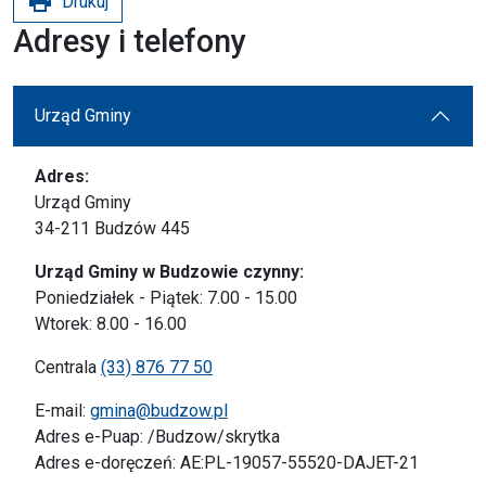
print
Drukuj
Adresy i telefony
Urząd Gminy
Adres:
Urząd Gminy
34-211 Budzów 445
Urząd Gminy w Budzowie czynny:
Poniedziałek - Piątek: 7.00 - 15.00
Wtorek: 8.00 - 16.00
Centrala
(33) 876 77 50
E-mail:
gmina@budzow.pl
Adres e-Puap: /Budzow/skrytka
Adres e-doręczeń: AE:PL-19057-55520-DAJET-21