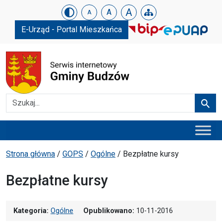
Urząd Gminy w Budzowie
Skip menu
A
A
A
E-Urząd - Portal Mieszkańca
Szukaj
Szuka
Menu główne
Ścieżka powrotu
Strona główna
/
GOPS
/
Ogólne
/
Bezpłatne kursy
Bezpłatne kursy
Kategoria:
Ogólne
Opublikowano:
10-11-2016