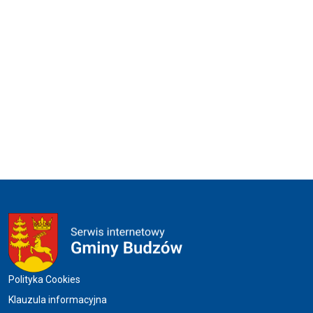
Menu w stopce
Polityka Cookies
Klauzula informacyjna