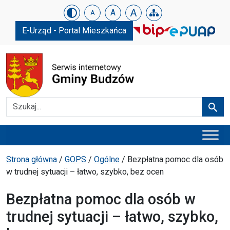
Urząd Gminy w Budzowie
Skip menu
A
A
A
E-Urząd - Portal Mieszkańca
Szukaj
Szuka
Menu główne
Ścieżka powrotu
Strona główna
/
GOPS
/
Ogólne
/
Bezpłatna pomoc dla osób
w trudnej sytuacji – łatwo, szybko, bez ocen
Bezpłatna pomoc dla osób w
trudnej sytuacji – łatwo, szybko,