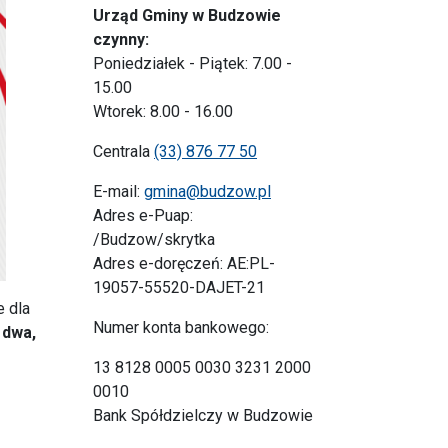
Urząd Gminy w Budzowie
czynny:
Poniedziałek - Piątek: 7.00 -
15.00
Wtorek: 8.00 - 16.00
Centrala
(33) 876 77 50
E-mail:
gmina@budzow.pl
Adres e-Puap:
/Budzow/skrytka
Adres e-doręczeń: AE:PL-
19057-55520-DAJET-21
e dla
Numer konta bankowego:
 dwa,
13 8128 0005 0030 3231 2000
0010
Bank Spółdzielczy w Budzowie