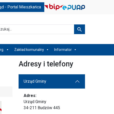
ąd - Portal Mieszkańca
kaj
Szukaj
rg.
Zakład komunalny
Informator
Adresy i telefony
Urząd Gminy
Adres:
Urząd Gminy
34-211 Budzów 445