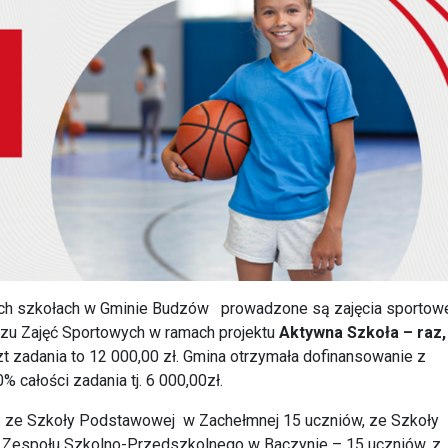
erech szkołach w Gminie Budzów prowadzone są zajęcia sportow
u Zajęć Sportowych w ramach projektu
Aktywna Szkoła – raz,
t zadania to 12 000,00 zł. Gmina otrzymała dofinansowanie z
 całości zadania tj. 6 000,00zł.
II : ze Szkoły Podstawowej w Zachełmnej 15 uczniów, ze Szkoły
 Zespołu Szkolno-Przedszkolnego w Baczynie – 15 uczniów, z