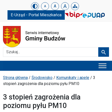
Urząd Gminy w Budzowie
Skip menu
A
A
A
E-Urząd - Portal Mieszkańca
Szukaj
Szuka
Menu główne
Ścieżka powrotu
Strona główna
/
Środowisko
/
Komunikaty i apele
/
3
stopień zagrożenia dla poziomu pyłu PM10
3 stopień zagrożenia dla
poziomu pyłu PM10