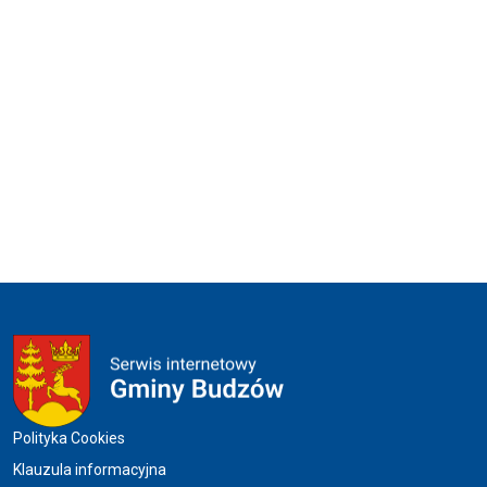
Menu w stopce
Polityka Cookies
Klauzula informacyjna